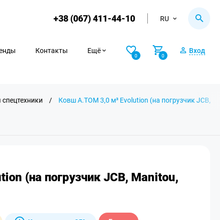
+38 (067) 411-44-10
RU
енды
Контакты
Ещё
Вход
0
0
 спецтехники
/
Ковш A.TOM 3,0 м³ Evolution (на погрузчик JCB, Ma
tion (на погрузчик JCB, Manitou,