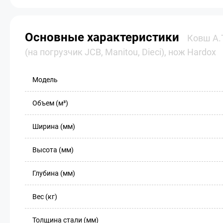
Основные характеристики
Ковш A.T
(на погрузчик JCB, Manitou, Dieci), нож Hardox
Модель
Объем (м³)
Ширина (мм)
Высота (мм)
Глубина (мм)
Вес (кг)
Толщина стали (мм)