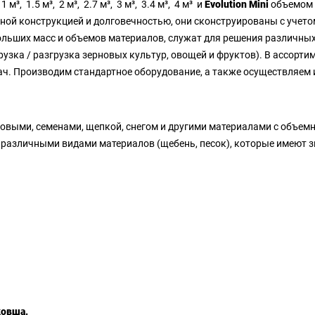
м³, 1.5 м³, 2 м³, 2.7 м³, 3 м³, 3.4 м³, 4 м³ и
Evolution Mini
объемом 
ной конструкцией и долговечностью, они сконструированы с учет
ьших масс и объемов материалов, служат для решения различных за
агрузка / разгрузка зерновых культур, овощей и фруктов). В ассорт
ач. Производим стандартное оборудование, а также осуществляем
овыми, семенами, щепкой, снегом и другими материалами с объемн
с различными видами материалов (щебень, песок), которые имеют
ковша.