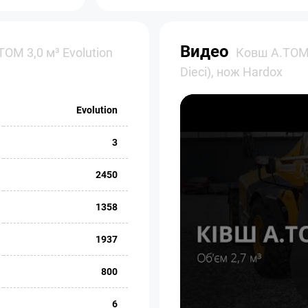
Видео
OM 3,0 м³ Evolution
Ковш A.TOM 3
Dieci), нож Hardox
Evolution
3
2450
1358
1937
800
6