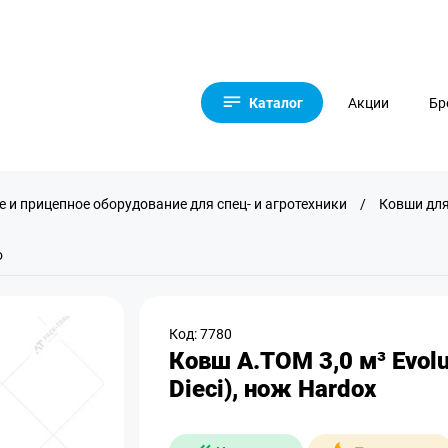
Каталог
Акции
Бр
 и прицепное оборудование для спец- и агротехники
/
Ковши для
о
Код: 7780
Ковш A.TOM 3,0 м³ Evolu
Dieci), нож Hardox