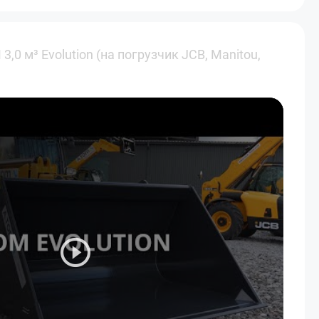
,0 м³ Evolution (на погрузчик JCB, Manitou,