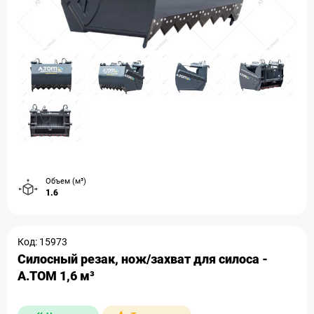
Объем (м³)
1.6
Код: 15973
Силосный резак, нож/захват для силоса -
А.ТОМ 1,6 м³