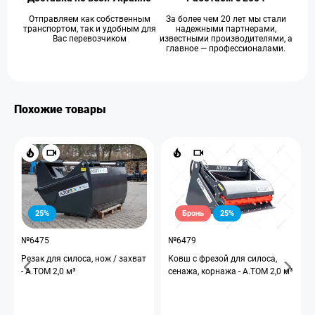
Отправляем как собственным
За более чем 20 лет мы стали
транспортом, так и удобным для
надежными партнерами,
Вас перевозчиком
известными производителями, а
главное — профессионалами.
Похожие товары
25%
Бронь
25%
№6475
№6479
Резак для силоса, нож / захват
Ковш с фрезой для силоса,
- А.ТОМ 2,0 м³
сенажа, корнажа - A.TOM 2,0 м³