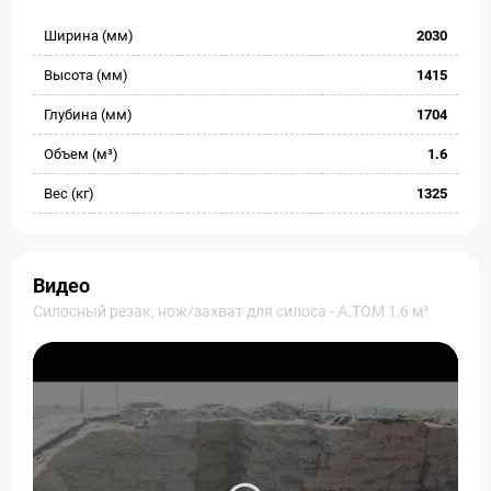
Ширина (мм)
2030
Высота (мм)
1415
Глубина (мм)
1704
Объем (м³)
1.6
Вес (кг)
1325
Видео
Силосный резак, нож/захват для силоса - А.ТОМ 1,6 м³