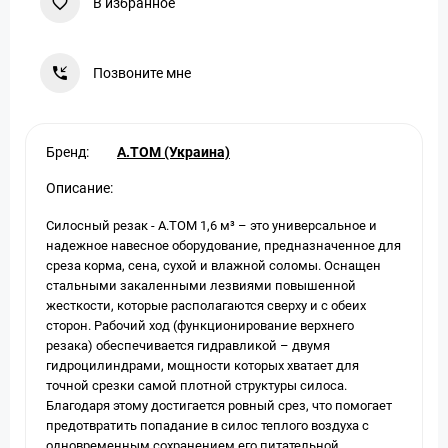
В избранное
Позвоните мне
Бренд:
A.TOM (Украина)
Описание:
Силосный резак - А.ТОМ 1,6 м³ – это универсальное и
надежное навесное оборудование, предназначенное для
среза корма, сена, сухой и влажной соломы. Оснащен
стальными закаленными лезвиями повышенной
жесткости, которые располагаются сверху и с обеих
сторон. Рабочий ход (функционирование верхнего
резака) обеспечивается гидравликой – двумя
гидроцилиндрами, мощности которых хватает для
точной срезки самой плотной структуры силоса.
Благодаря этому достигается ровный срез, что помогает
предотвратить попадание в силос теплого воздуха с
одновременным сохранением его питательной