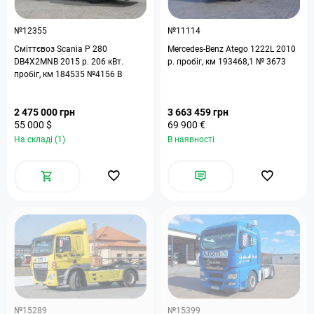
№12355
№11114
Сміттєвоз Scania P 280
Mercedes-Benz Atego 1222L 2010
DB4X2MNB 2015 р. 206 кВт.
р. пробіг, км 193468,1 № 3673
пробіг, км 184535 №4156 B
2 475 000 грн
3 663 459 грн
55 000 $
69 900 €
На складі (1)
В наявності
№15289
№15399