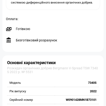
системою диференційного внесення органічних добрив.
Оплата:
Готівкою
Безготівковий розрахунок
Основні характеристики
Розкидач органічних добрив Bergmann V-Spread TSW 7340
S 2022 р. № 5531
Модель
7340S
Рік випуску
2022
Серійний номер
W0901428MN1B73101