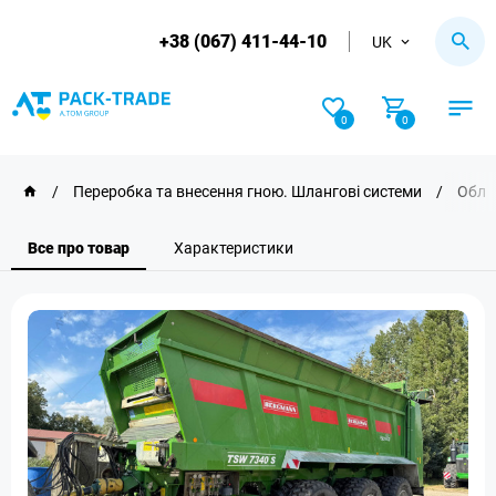
+38 (067) 411-44-10
UK
0
0
/
Переробка та внесення гною. Шлангові системи
/
Обла
Все про товар
Характеристики