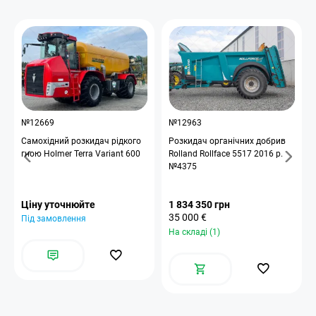
№12669
№12963
Самохідний розкидач рідкого
Розкидач органічних добрив
гною Holmer Terra Variant 600
Rolland Rollface 5517 2016 р.
№4375
Ціну уточнюйте
1 834 350 грн
35 000 €
Під замовлення
На складі (1)