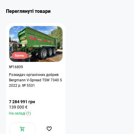
Переглянуті товари
Бронь
№16809
Розкидач органічних добрив
Bergmann V-Spread TSW 7340 S
2022 р. № 5531
7 284 991 грн
139 000 €
На складі (1)