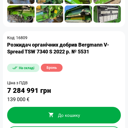
Код: 16809
Розкидач органічних добрив Bergmann V-
Spread TSW 7340 S 2022 р. № 5531
Бронь
На складі
Ціна з ПДВ
7 284 991 грн
139 000 €
До кошику