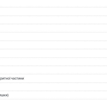
баритної частини
ришки)