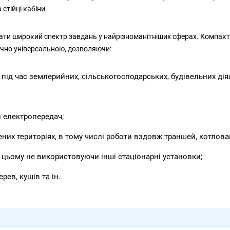
стійці кабіни.
ати широкий спектр завдань у найрізноманітніших сферах. Компак
чно універсальною, дозволяючи:
ід час землерийних, сільськогосподарських, будівельних дія
й електропередач;
них територіях, в тому числі роботи вздовж траншей, котлова
цьому не використовуючи інші стаціонарні установки;
ев, кущів та ін.