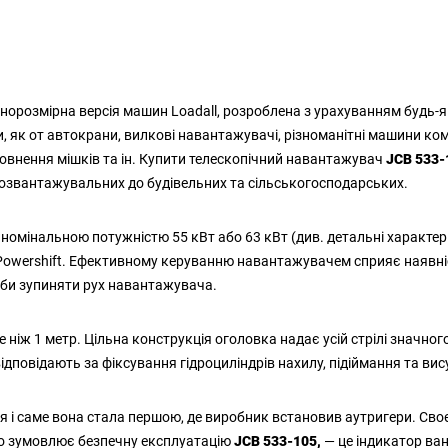
норозмірна версія машин Loadall, розроблена з урахуванням будь-
ки, як от автокрани, вилкові навантажувачі, різноманітні машини к
повнення мішків та ін. Купити телескопічний навантажувач
JCB 533-
розвантажувальних до будівельних та сільськогосподарських.
x
номінальною потужністю 55 кВт або 63 кВт (див. детальні характери
 Powershift. Ефективному керуванню навантажувачем сприяє наявні
еби зупиняти рух навантажувача.
 ніж 1 метр. Цільна конструкція оголовка надає усій стрілі значного
відповідають за фіксування гідроциліндрів нахилу, підіймання та ви
 і саме вона стала першою, де виробник встановив аутригери. Своє
о зумовлює безпечну експлуатацію
JCB 533-105,
— це індикатор ва