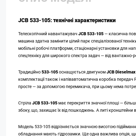
JCB 533-105: технічні характеристики
Телескопічний навантажувач
JCB 533-105
— класична пов
машина здатна замінити цілий парк спеціалізованої техні
мобільні робочі платформи, стаціонарні установки для на
спецтехніку для широкого спектра задач — від вантажно-
Традиційно
533-105
оснащується двигуном
JCB Dieselma
комплектації також і напівавтоматична коробка передач
просте — за допомогою перемикача, при цьому нема потр
Стріла
JCB 533-105
має перекриття значної площі — більше
збоку, що, захищає їх від пошкоджень. А литі кронштейни 
Модель 533-105 відрізняється значною висотою підіймання
обладнання мають гідрозамки. Ще одна важлива опція, щ