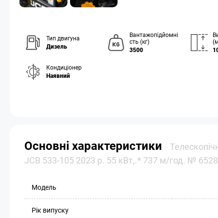
Вантажопідйомні
В
Тип двигуна
сть (кг)
(м
Дизель
3500
1
Кондиціонер
Наявний
Основні характеристики
Телескопіч
JCB 533-105 2023 р. 55 кВт,.* 737 м/год. № 6528
Модель
Рік випуску