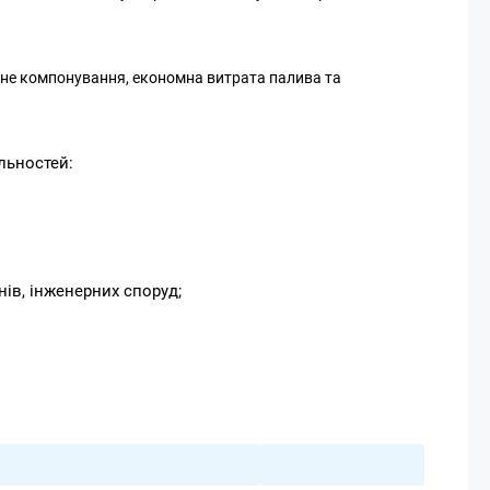
тне компонування, економна витрата палива та
льностей:
нів, інженерних споруд;