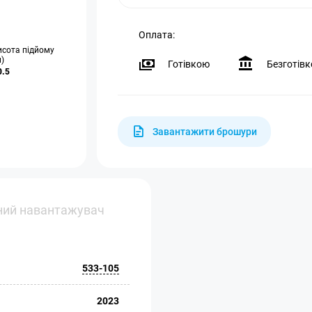
Оплата:
исота підйому
)
Готівкою
Безготів
0.5
Завантажити брошури
ний навантажувач
533-105
2023