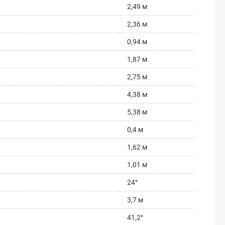
2,49 м
2,36 м
0,94 м
1,87 м
2,75 м
4,38 м
5,38 м
0,4 м
1,62 м
1,01 м
24°
3,7 м
41,2°