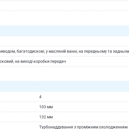
риводом, багатодискові, у масляній ванні, на передньому та задньо
сковий, на виході коробки передач
4
103 мм
132 мм
Турбонаддування з проміжним охолодженням