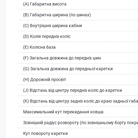
(A) Габаритна висота
(B) Габаритна ширина (по шинах)
(C) Внутрішня ширина кабіни
(D) Колія передніх коліс
(E) Колісна база
(F) Загальна довжина до передніх шин
(G) Загальна довжина до передньої каретки
(H) Дорожній просвіт
(J) Відстань від центру передніх коліс до каретки
(K) Відстань від центру задніх коліс до краю задньої га
Максимальний кут перекидання ковша
Зовнішній радіус розвороту (по зовнішньому борту пок
Кут повороту каретки