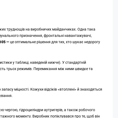
яких труднощів на виробничих майданчиках. Одна така
омунального призначення, фронтальні навантажувачі,
105 —
це оптимальне рішення для тих, хто шукає недорогу
стики у таблиці, наведеній нижче). У стандартній
сть трьох режимів. Перемикання між ними швидке та
 запасу міцності. Кожухи відсіків «втоплені» й знаходяться
сування.
ю чергою, гідроциліндри аутригерів, а також робочого
нтажного моменту. Виробник попіклувався про те, щоб він