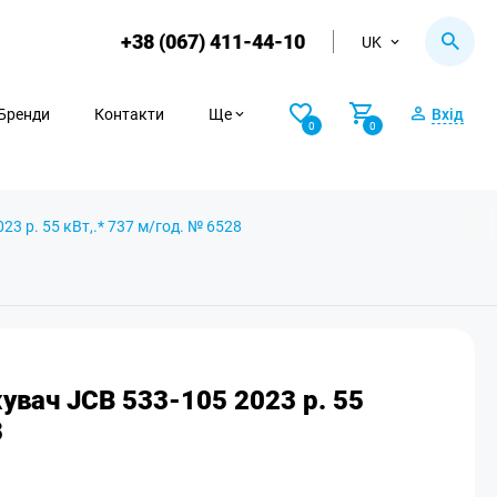
+38 (067) 411-44-10
UK
Бренди
Контакти
Ще
Вхід
0
0
3 р. 55 кВт,.* 737 м/год. № 6528
увач JCB 533-105 2023 р. 55
8