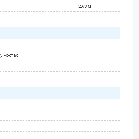
2,63 м
му мостах