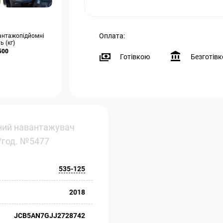
Оплата:
антажопідйомні
ь (кг)
500
Готівкою
Безготів
ний навантажувач
м/год. №5477
535-125
2018
JCB5AN7GJJ2728742