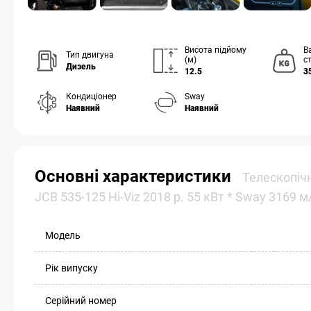
Висота підйому
В
Тип двигуна
(м)
ст
Дизель
12.5
3
Кондиціонер
Sway
Наявний
Наявний
Основні характеристики
Телескопіч
JCB 535-125 Hi-Viz 2018 р. 55 кВт * Sway 3169 
Модель
Рік випуску
Серійний номер