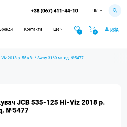
+38 (067) 411-44-10
UK
Бренди
Контакти
Ще
Вхід
0
0
Viz 2018 р. 55 кВт * Sway 3169 м/год. №5477
увач JCB 535-125 Hi-Viz 2018 р.
од. №5477