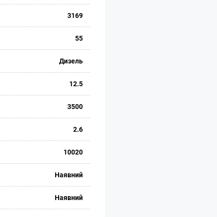
3169
55
Дизель
12.5
3500
2.6
10020
Наявний
Наявний