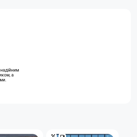
и надійним
иком, а
ми.