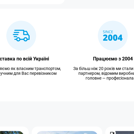
ставка по всій Україні
Працюємо з 2004
яємо як власним транспортом,
За більш ніж 20 років ми стал
зручним для Вас перевізником
партнером, відомим виробн
головне — професіонала