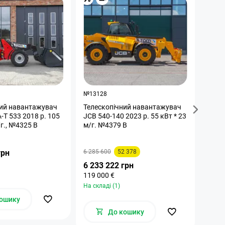
Бр
№13128
№142
ний навантажувач
Телескопічний навантажувач
Теле
2018 р. 105
JCB 540-140 2023 р. 55 кВт * 23
JCB 5
кВт. 3611 м/г., №4325 B
м/г. №4379 B
5770
грн
6 285 600
52 378
2 24
42 90
6 233 222 грн
На скл
119 000 €
На складі (1)
ошику
До кошику