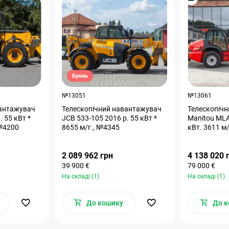
Бронь
№13051
№13061
вантажувач
Телескопічний навантажувач
Телескопіч
. 55 кВт *
JCB 533-105 2016 р. 55 кВт *
Manitou MLA-T 533 
№4200
8655 м/г., №4345
2 089 962 грн
4 138 020 
39 900 €
79 000 €
На складі (1)
На складі (1)
До кошику
До к