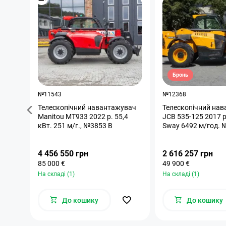
Бронь
№11543
№12368
Телескопічний навантажувач
Телескопічний на
Manitou MT933 2022 р. 55,4
JCB 535-125 2017 р
кВт. 251 м/г., №3853 B
Sway 6492 м/год. 
4 456 550 грн
2 616 257 грн
85 000 €
49 900 €
На складі (1)
На складі (1)
До кошику
До кошику