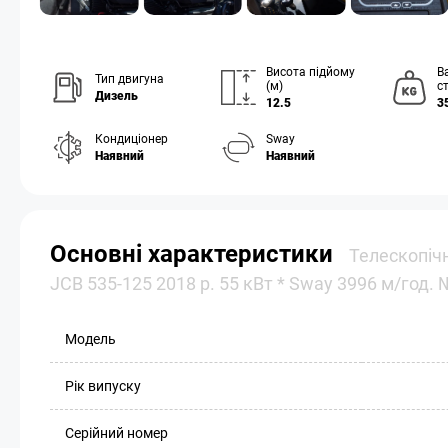
Висота підйому
В
Тип двигуна
(м)
ст
Дизель
12.5
3
Кондиціонер
Sway
Наявний
Наявний
Основні характеристики
Телескопіч
JCB 535-125 2018 р. 55 кВт * Sway 3996 м/год. 
Модель
Рік випуску
Серійний номер