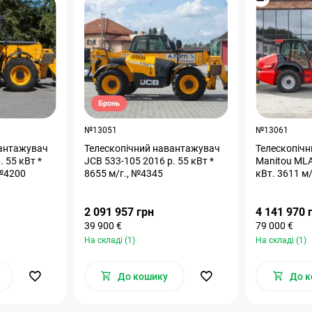
Бронь
№13051
№13061
вантажувач
Телескопічний навантажувач
Телескопіч
. 55 кВт *
JCB 533-105 2016 р. 55 кВт *
Manitou MLA-T 533 
№4200
8655 м/г., №4345
2 091 957 грн
4 141 970 
39 900 €
79 000 €
На складі (1)
На складі (1)
До кошику
До к