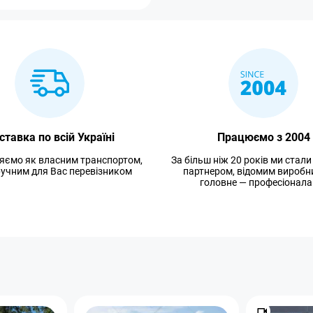
ставка по всій Україні
Працюємо з 2004
яємо як власним транспортом,
За більш ніж 20 років ми стал
зручним для Вас перевізником
партнером, відомим виробн
головне — професіонала