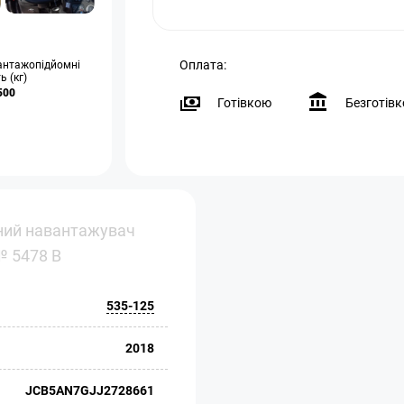
Оплата:
антажопідйомні
ь (кг)
500
Готівкою
Безготів
ний навантажувач
№ 5478 B
535-125
2018
JCB5AN7GJJ2728661