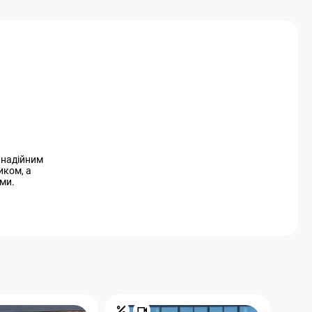
и надійним
иком, а
ми.