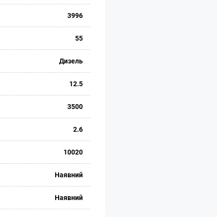
3996
55
Дизель
12.5
3500
2.6
10020
Наявний
Наявний