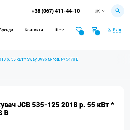
+38 (067) 411-44-10
UK
Бренди
Контакти
Ще
Вхід
0
0
8 р. 55 кВт * Sway 3996 м/год. № 5478 B
увач JCB 535-125 2018 р. 55 кВт *
8 B