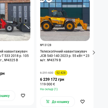
Бр
№13128
№142
ний навантажувач
Телескопічний навантажувач
Теле
2018 р. 105
JCB 540-140 2023 р. 55 кВт * 23
JCB 5
кВт. 3611 м/г., №4325 B
м/г. №4379 B
5770
грн
6 291 600
52 428
2 24
42 90
6 239 172 грн
На скл
119 000 €
На складі (1)
ошику
До кошику