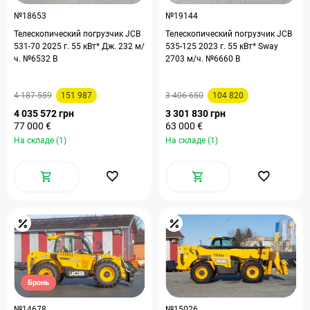
№18653
№19144
Телескопический погрузчик JCB
Телескопический погрузчик JCB
531-70 2025 г. 55 кВт* Дж. 232 м/
535-125 2023 г. 55 кВт* Sway
ч. №6532 B
2703 м/ч. №6660 B
4 187 559
151 987
3 406 650
104 820
4 035 572 грн
3 301 830 грн
77 000 €
63 000 €
На складе (1)
На складе (1)
Бронь
№14678
№15026