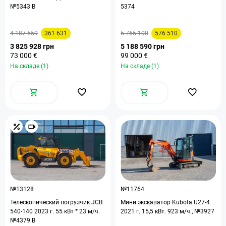
№5343 B
5374
4 187 559
361 631
5 765 100
576 510
3 825 928 грн
5 188 590 грн
73 000 €
99 000 €
На складе (1)
На складе (1)
№13128
№11764
Телескопический погрузчик JCB
Мини экскаватор Kubota U27-4
540-140 2023 г. 55 кВт * 23 м/ч.
2021 г. 15,5 кВт. 923 м/ч., №3927
№4379 B