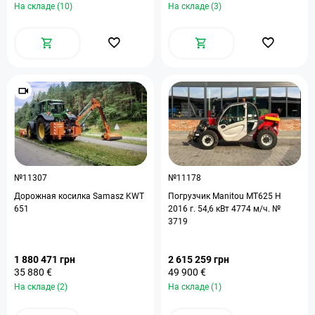
На складе (10)
На складе (3)
№11307
№11178
Дорожная косилка Samasz KWT
Погрузчик Manitou MT625 H
651
2016 г. 54,6 кВт 4774 м/ч. №
3719
1 880 471 грн
2 615 259 грн
35 880 €
49 900 €
На складе (2)
На складе (1)