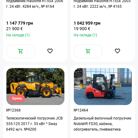
подъемник Haulotte H15SX 2006
подъемник Haulotte H15SX 2003
г. 24 кВт. 4284 м/ч., № 4164
г. 24 кВт. 2222 м/ч., № 4165
1 147 779 грн
1 042 959 грн
21 900 €
19 900 €
На складе (1)
На складе (1)
Бронь
№12368
№12464
Телескопический погрузчик JCB
Дизельный вилочный погрузчик
535-125 2017 г. 55 кВт * Sway
Noblelift FD30, кабина,
6492 м/ч. №4200
обогреватель, пневматика