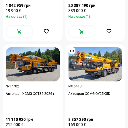
1 042 959 грн
20 387 490 грн
19 900 €
389 000 €
На складе (1)
На складе (1)
№17702
№16413
Автокран XCMG XCT35 2026 г.
Автокран XCMG QY25K5D
11 110 920 грн
8 857 290 грн
212 000 €
169 000 €