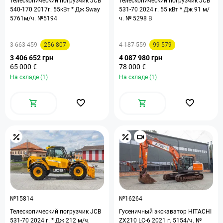
Телескопический погрузчик JCB
Телескопический погрузчик JCB
540-170 2017г. 55кВт * Дж Sway
531-70 2024 г. 55 кВт * Дж 91 м/
5761м/ч. №5194
ч. № 5298 B
3 663 459
256 807
4 187 559
99 579
3 406 652 грн
4 087 980 грн
65 000 €
78 000 €
На складе (1)
На складе (1)
№15814
№16264
Телескопический погрузчик JCB
Гусеничный экскаватор HITACHI
531-70 2024 г. * Дж 212 м/ч.
ZX210 LC-6 2021 г. 5154/ч. №