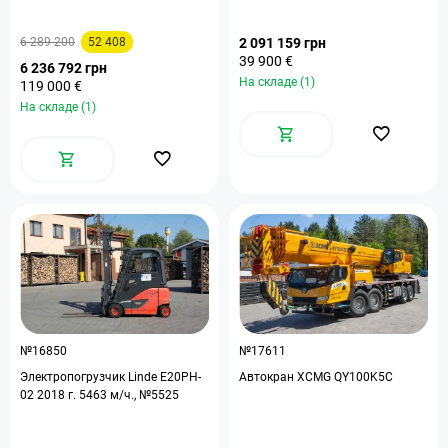
6 289 200
52 408
2 091 159 грн
39 900 €
6 236 792 грн
На складе (1)
119 000 €
На складе (1)
№16850
№17611
Электропогрузчик Linde E20PH-
Автокран XCMG QY100K5C
02 2018 г. 5463 м/ч., №5525