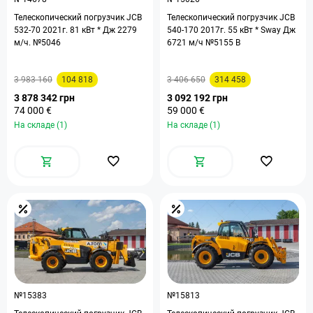
Телескопический погрузчик JCB
Телескопический погрузчик JCB
532-70 2021г. 81 кВт * Дж 2279
540-170 2017г. 55 кВт * Sway Дж
м/ч. №5046
6721 м/ч №5155 B
3 983 160
104 818
3 406 650
314 458
3 878 342 грн
3 092 192 грн
74 000 €
59 000 €
На складе (1)
На складе (1)
№15383
№15813