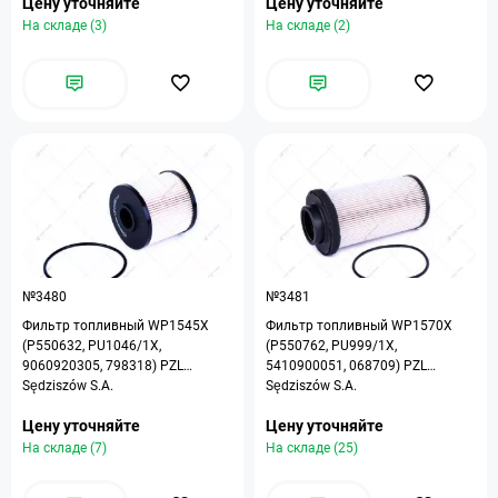
Цену уточняйте
Цену уточняйте
На складе (3)
На складе (2)
№3480
№3481
Фильтр топливный WP1545X
Фильтр топливный WP1570X
(P550632, PU1046/1X,
(P550762, PU999/1X,
9060920305, 798318) PZL
5410900051, 068709) PZL
Sędziszów S.A.
Sędziszów S.A.
Цену уточняйте
Цену уточняйте
На складе (7)
На складе (25)