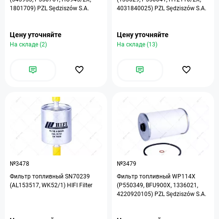
1801709) PZL Sędziszów S.A.
4031840025) PZL Sędziszów S.A.
Цену уточняйте
Цену уточняйте
На складе (2)
На складе (13)
№3478
№3479
Фильтр топливный SN70239
Фильтр топливный WP114X
(AL153517, WK52/1) HIFI Filter
(P550349, BFU900X, 1336021,
4220920105) PZL Sędziszów S.A.