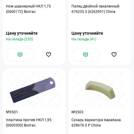
Нож шарнирный НКЛ 1,73
Палец двойной закаленный
(0600172) Волгас
676235.3 (6262951) China
Цену уточняйте
Цену уточняйте
На складе (235)
На складе (41)
№3501
№3503
пластина против НКЛ 1,95
Сухарь вариатора барабана
(0600300) Волгас
628676.0 P China