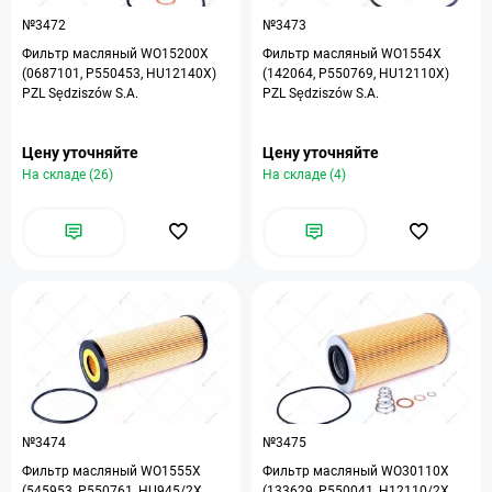
№3472
№3473
Фильтр масляный WO15200X
Фильтр масляный WO1554X
(0687101, P550453, HU12140X)
(142064, P550769, HU12110X)
PZL Sędziszów S.A.
PZL Sędziszów S.A.
Цену уточняйте
Цену уточняйте
На складе (26)
На складе (4)
№3474
№3475
Фильтр масляный WO1555X
Фильтр масляный WO30110X
(545953, P550761, HU945/2X,
(133629, P550041, H12110/2X,