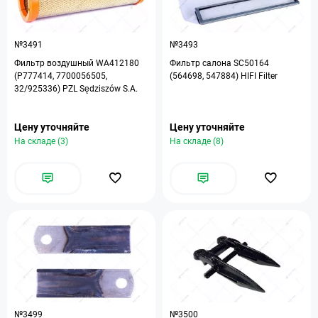
№3491
№3493
Фильтр воздушный WA412180
Фильтр салона SC50164
(P777414, 7700056505,
(564698, 547884) HIFI Filter
32/925336) PZL Sędziszów S.A.
Цену уточняйте
Цену уточняйте
На складе (3)
На складе (8)
№3499
№3500