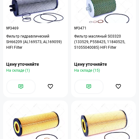
№3469
№3471
Фильтр гидравлический
Фильтр масляный SO3320
SH66209 (AL169573, AL169059)
(133529, P558425, 11840525,
HIFI Filter
51055040085) HIFI Filter
Цену уточняйте
Цену уточняйте
На складе (1)
На складе (15)