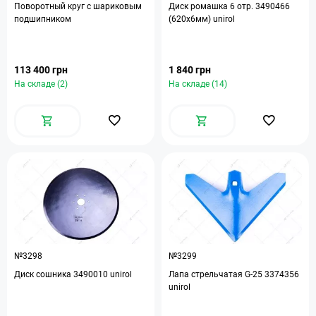
Поворотный круг с шариковым
Диск ромашка 6 отр. 3490466
подшипником
(620х6мм) unirol
113 400 грн
1 840 грн
На складе (2)
На складе (14)
№3298
№3299
Диск сошника 3490010 unirol
Лапа стрельчатая G-25 3374356
unirol