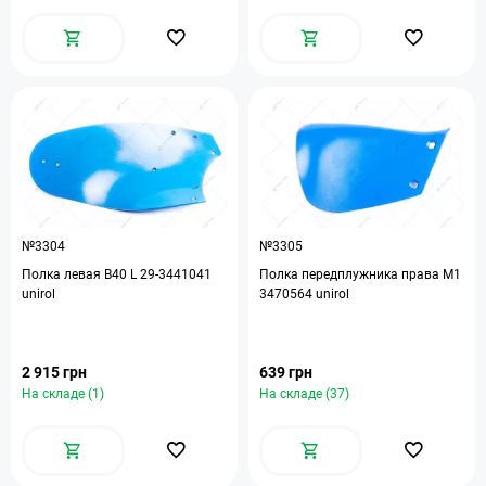
№3304
№3305
Полка левая B40 L 29-3441041
Полка передплужника права М1
unirol
3470564 unirol
2 915 грн
639 грн
На складе (1)
На складе (37)