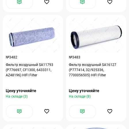
№3482
№3483
Фильтр воздушный SA11793
Фильтр воздушный SA16127
(P776697, CF1300, 6433311,
(P777414, 32/925336,
AZ48196) HIFI Filter
7700056505) HIFI Filter
Цену уточняйте
Цену уточняйте
На складе (3)
На складе (8)