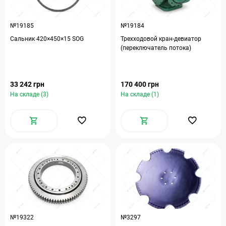
№19185
№19184
Сальник 420×450×15 SOG
Трехходовой кран-девиатор
(переключатель потока)
33 242 грн
170 400 грн
На складе (3)
На складе (1)
№19322
№3297