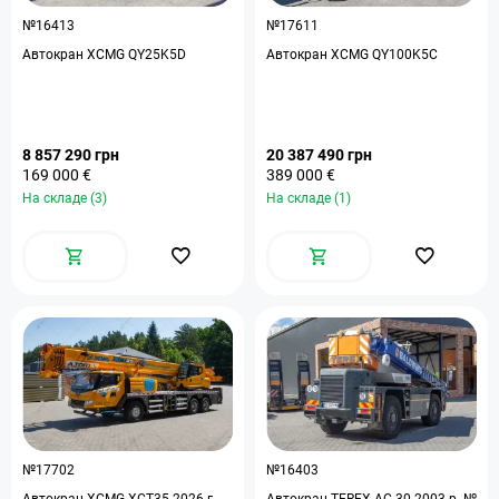
№16413
№17611
Автокран XCMG QY25K5D
Автокран XCMG QY100K5C
8 857 290 грн
20 387 490 грн
169 000 €
389 000 €
На складе (3)
На складе (1)
№17702
№16403