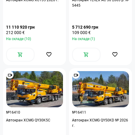
Автокран XCMG XCT35 2026 г.
Автокран TEREX AC 30 2003 р. №
5445
11 110 920 грн
5 712 690 грн
212 000 €
109 000 €
На складе (10)
На складе (1)
№16410
№16411
Автокран XCMG QY30K5C
Автокран XCMG QY50KD № 2026
г.