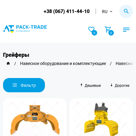
+38 (067) 411-44-10
RU
0
0
Грейферы
/
Навесное оборудование и комплектующие
/
Навесное 
Фильтр
Дешевые
Дорогие