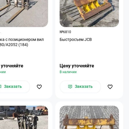
4
№6810
ка с позиционером вил
Быстросъем JCB
80/A2052 (184)
 уточняйте
Цену уточняйте
ичии
В наличии
Заказать
Заказать