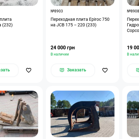
№8903
№890
 плита
Переходная плита Epiroc 750
Перех
гидромолота (232)
на JCB 175 – 220 (233)
Гидро
Copco
24 000 грн
19 00
В наличии
В нал
азать
Заказать