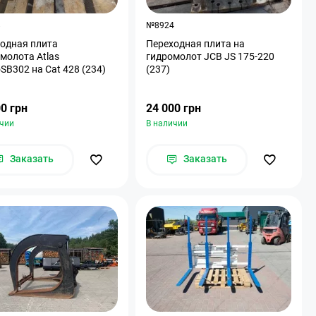
8
№8924
одная плита
Переходная плита на
молота Atlas
гидромолот JCB JS 175-220
SB302 на Cat 428 (234)
(237)
0 грн
24 000 грн
ичии
В наличии
Заказать
Заказать