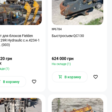
2
№6784
т для блоков Fielden
Быстросъем QC130
29R Hydraulic с.н.4234-1
. (003)
820 грн
624 000 грн
 €
На складе (1)
аде (1)
В корзину
В корзину