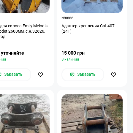
8
№8886
для силоса Emily Melodis
Адаптер крепления Cat 407
 odet 2600мм, с.н.32626,
(241)
год
 уточняйте
15 000 грн
ичии
В наличии
Заказать
Заказать