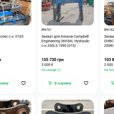
№6761
№676
олес с.н. 0165
Захват для блоков Campbell
Захва
Engineering 36H36L Hydraulic
OHBC 
с.н.330LS 1990 (010)
2008г
н
155 730 грн
103 
3 000 €
2 000
На складе (1)
На скл
рзину
В корзину