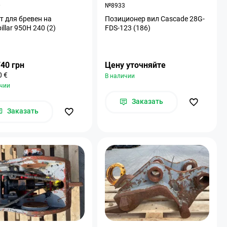
0
№8933
т для бревен на
Позиционер вил Cascade 28G-
illar 950H 240 (2)
FDS-123 (186)
740 грн
Цену уточняйте
0 €
В наличии
ичии
Заказать
Заказать