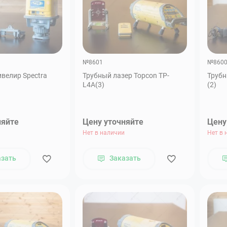
№8601
№860
велир Spectra
Трубный лазер Topcon TP-
Трубн
L4A(3)
(2)
няйте
Цену уточняйте
Цену
Нет в наличии
Нет в 
азать
Заказать