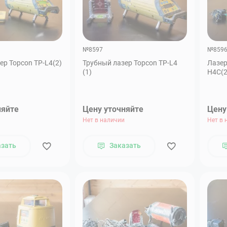
№8597
№859
ер Topcon TP-L4(2)
Трубный лазер Topcon TP-L4
Лазер
(1)
H4C(2
няйте
Цену уточняйте
Цену
Нет в наличии
Нет в 
азать
Заказать