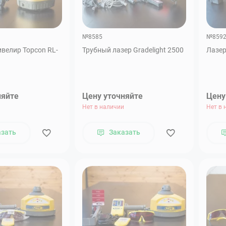
№8585
№859
велир Topcon RL-
Трубный лазер Gradelight 2500
Лазер
няйте
Цену уточняйте
Цену
Нет в наличии
Нет в 
азать
Заказать