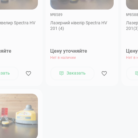
№8589
№858
велир Spectra HV
Лазерний нівелір Spectra HV
Лазер
201 (4)
201(3
няйте
Цену уточняйте
Цену
Нет в наличии
Нет в 
азать
Заказать