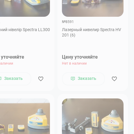
2
№8591
ний нівелір Spectra LL300
Лазерный нивелир Spectra HV
201 (6)
 уточняйте
Цену уточняйте
наличии
Нет в наличии
Заказать
Заказать