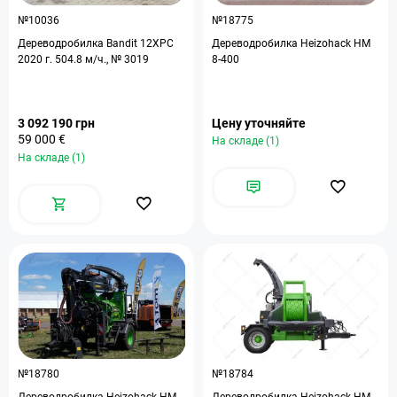
№10036
№18775
Дереводробилка Bandit 12XPC
Дереводробилка Heizohack HM
2020 г. 504.8 м/ч., № 3019
8-400
3 092 190 грн
Цену уточняйте
59 000 €
На складе (1)
На складе (1)
№18780
№18784