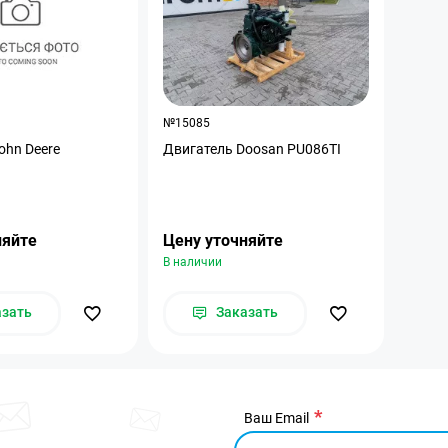
№15085
ohn Deere
Двигатель Doosan PU086TI
няйте
Цену уточняйте
В наличии
азать
Заказать
Ваш Email