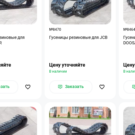
№8470
№846
зиновые для
Гусеницы резиновые для JCB
Гусен
R
DOOS
няйте
Цену уточняйте
Цену
В наличии
В нал
азать
Заказать