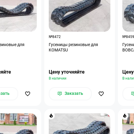
№8472
№845
зиновые для
Гусеницы резиновые для
Гусен
KOMATSU
BOBC
няйте
Цену уточняйте
Цену
В наличии
В нал
азать
Заказать