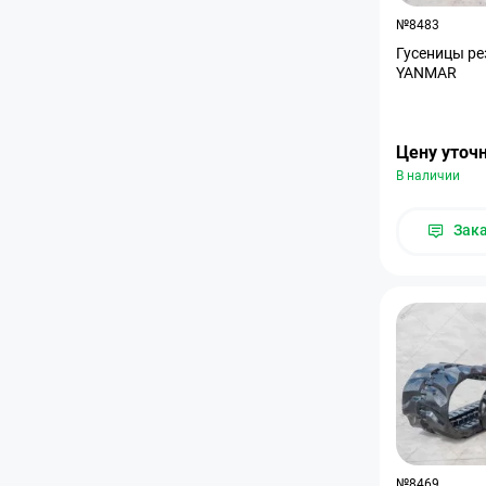
№8483
Гусеницы ре
YANMAR
Цену уточ
В наличии
Зак
№8469