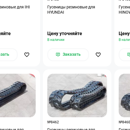
зиновые для IHI
Гусеницы резиновые для
Гусен
HYUNDAI
HINO
няйте
Цену уточняйте
Цену
В наличии
В нал
азать
Заказать
№8462
№846
зиновые для
Гусеницы резиновые для
Гусен