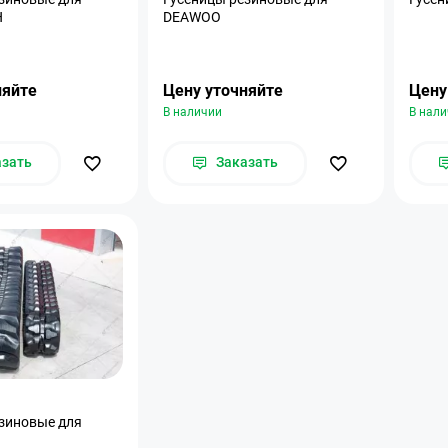
H
DEAWOO
няйте
Цену уточняйте
Цену
В наличии
В нал
азать
Заказать
зиновые для