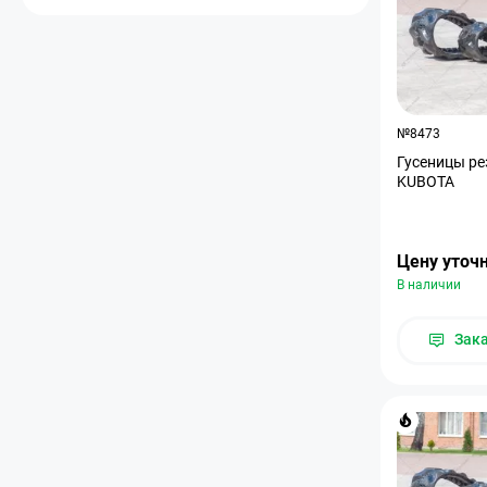
№8473
Гусеницы ре
KUBOTA
Цену уточ
В наличии
Зак