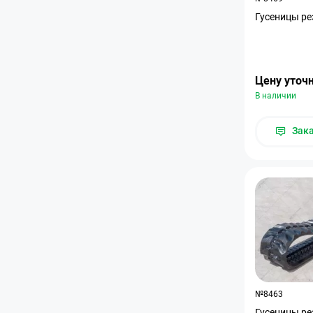
Гусеницы ре
Цену уточ
В наличии
Зак
№8463
Гусеницы ре