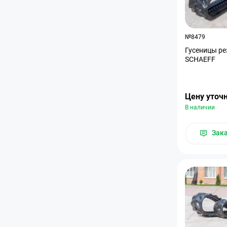
№8479
Гусеницы ре
SCHAEFF
Цену уточ
В наличии
Зак