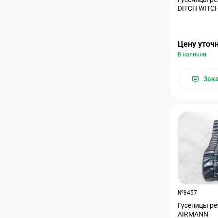
DITCH WITC
Цену уточ
В наличии
Зак
№8457
Гусеницы ре
AIRMANN