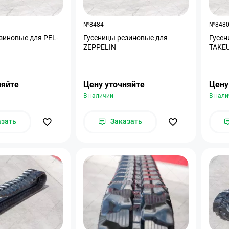
№8484
№848
зиновые для PEL-
Гусеницы резиновые для
Гусен
ZEPPELIN
TAKE
няйте
Цену уточняйте
Цену
В наличии
В нал
азать
Заказать