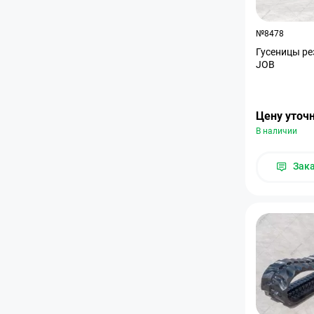
№8478
Гусеницы ре
JOB
Цену уточ
В наличии
Зак