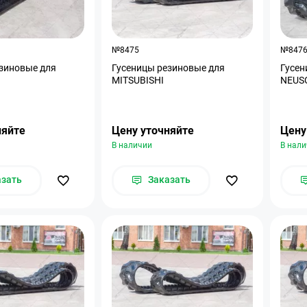
№8475
№847
зиновые для
Гусеницы резиновые для
Гусен
MITSUBISHI
NEUS
няйте
Цену уточняйте
Цену
В наличии
В нал
азать
Заказать