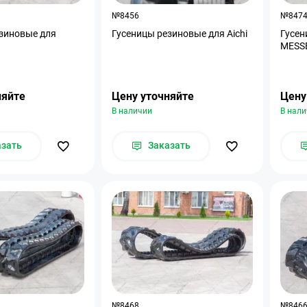
№8456
№847
зиновые для
Гусеницы резиновые для Aichi
Гусен
MESS
няйте
Цену уточняйте
Цену
В наличии
В нал
азать
Заказать
№8468
№846