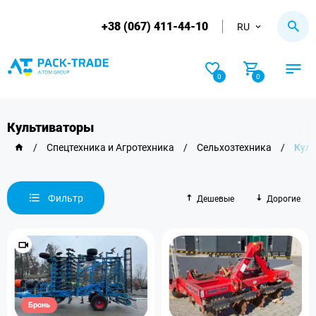
+38 (067) 411-44-10
RU
0
0
Культиваторы
/
Спецтехника и Агротехника
/
Сельхозтехника
/
Кул
Фильтр
Дешевые
Дорогие
Бронь