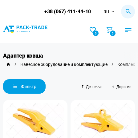
+38 (067) 411-44-10
RU
0
0
Адаптер ковша
/
Навесное оборудование и комплектующие
/
Комплект
Фильтр
Дешевые
Дорогие