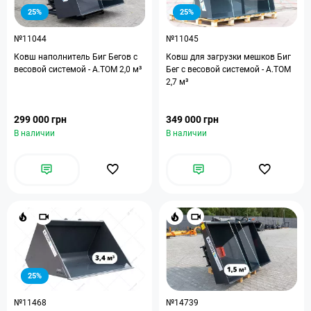
25%
25%
№11044
№11045
Ковш наполнитель Биг Бегов с
Ковш для загрузки мешков Биг
весовой системой - А.ТОМ 2,0 м³
Бег с весовой системой - A.TOM
2,7 м³
299 000 грн
349 000 грн
В наличии
В наличии
25%
№11468
№14739