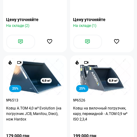
Цену уточняйте
Цену уточняйте
На складе (2)
На складе (1)
25%
25%
№6513
№6526
Ковш A.TOM 4,0 м³ Evolution (на
Ковш на вилочный погрузчик,
погрузчик JCB, Manitou, Dieci),
кару, перекидной - А.ТОМ 0,9 м³
нож Hardox
ISO 2,3,4
179 000 грн
199 000 грн