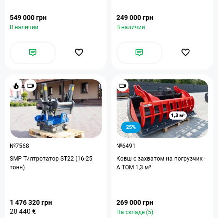
549 000 грн
249 000 грн
В наличии
В наличии
25%
№7568
№6491
SMP Тилтротатор ST22 (16-25
Ковш с захватом на погрузчик -
тонн)
А.ТОМ 1,3 м³
1 476 320 грн
269 000 грн
28 440 €
На складе (5)