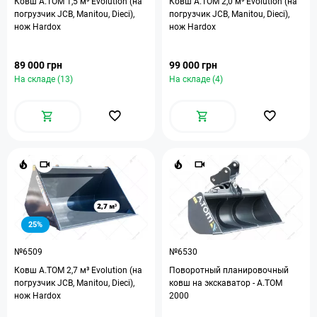
Ковш A.TOM 1,5 м³ Evolution (на
Ковш A.TOM 2,0 м³ Evolution (на
погрузчик JCB, Manitou, Dieci),
погрузчик JCB, Manitou, Dieci),
нож Hardox
нож Hardox
89 000 грн
99 000 грн
На складе (13)
На складе (4)
25%
№6509
№6530
Ковш A.TOM 2,7 м³ Evolution (на
Поворотный планировочный
погрузчик JCB, Manitou, Dieci),
ковш на экскаватор - A.TOM
нож Hardox
2000