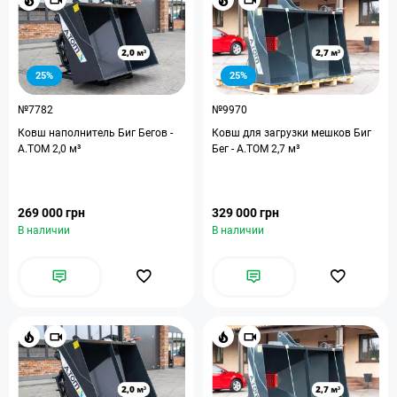
25%
25%
№7782
№9970
Ковш наполнитель Биг Бегов -
Ковш для загрузки мешков Биг
А.ТОМ 2,0 м³
Бег - A.TOM 2,7 м³
269 000 грн
329 000 грн
В наличии
В наличии