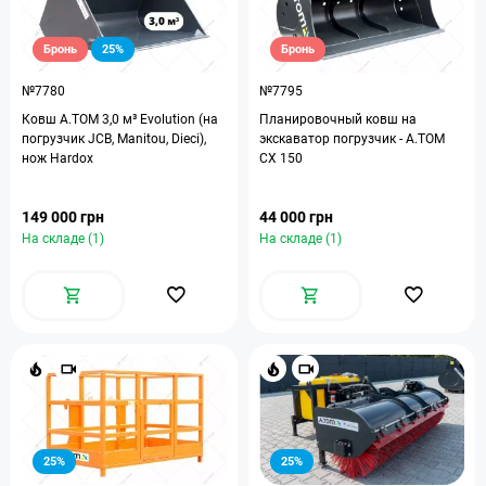
Бронь
25%
Бронь
№7780
№7795
Ковш A.TOM 3,0 м³ Evolution (на
Планировочный ковш на
погрузчик JCB, Manitou, Dieci),
экскаватор погрузчик - A.TOM
нож Hardox
CX 150
149 000 грн
44 000 грн
На складе (1)
На складе (1)
25%
25%