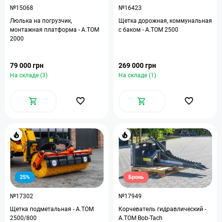
№15068
№16423
Люлька на погрузчик,
Щетка дорожная, коммунальная
монтажная платформа - А.ТОМ
с баком - А.ТОМ 2500
2000
79 000 грн
269 000 грн
На складе (3)
На складе (1)
25%
Бронь
№17302
№17949
Щетка подметальная - A.TOM
Корчеватель гидравлический -
2500/800
A.TOM Bob-Tach