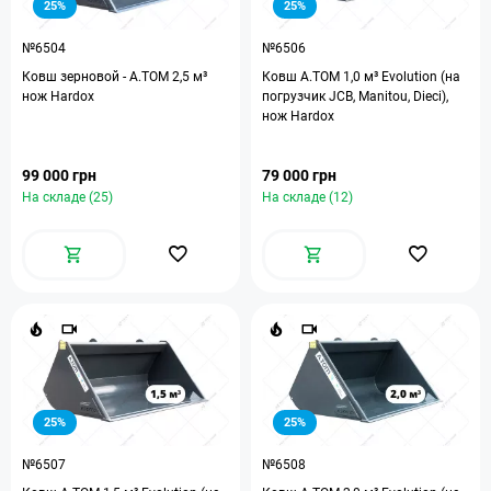
25%
25%
№6504
№6506
Ковш зерновой - A.TOM 2,5 м³
Ковш A.TOM 1,0 м³ Evolution (на
нож Hardox
погрузчик JCB, Manitou, Dieci),
нож Hardox
99 000 грн
79 000 грн
На складе (25)
На складе (12)
25%
25%
№6507
№6508