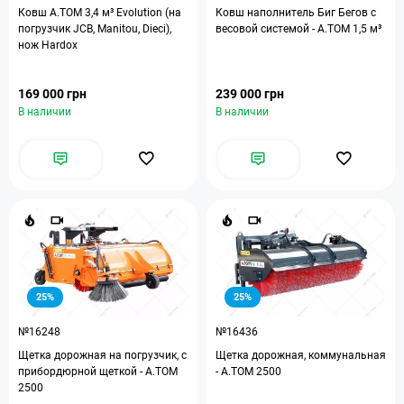
Ковш A.TOM 3,4 м³ Evolution (на
Ковш наполнитель Биг Бегов с
погрузчик JCB, Manitou, Dieci),
весовой системой - А.ТОМ 1,5 м³
нож Hardox
169 000 грн
239 000 грн
В наличии
В наличии
25%
25%
№16248
№16436
Щетка дорожная на погрузчик, с
Щетка дорожная, коммунальная
прибордюрной щеткой - A.TOM
- А.ТОМ 2500
2500