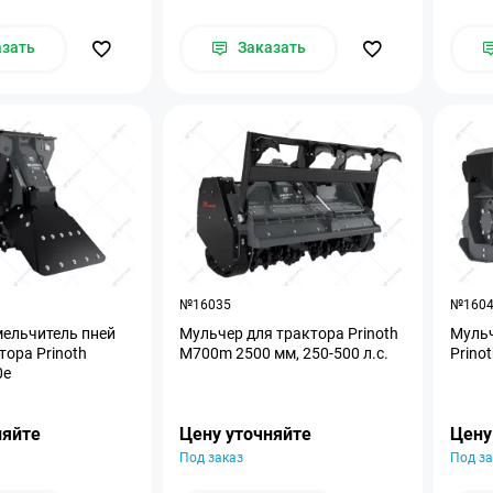
азать
Заказать
№16035
№160
ельчитель пней
Мульчер для трактора Prinoth
Мульч
тора Prinoth
M700m 2500 мм, 250-500 л.с.
Prino
0e
няйте
Цену уточняйте
Цену
Под заказ
Под за