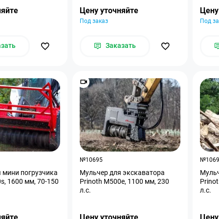
няйте
Цену уточняйте
Цену
Под заказ
Под за
азать
Заказать
№10695
№106
 мини погрузчика
Мульчер для экскаватора
Мульч
s, 1600 мм, 70-150
Prinoth M500e, 1100 мм, 230
Prino
л.с.
л.с.
няйте
Цену уточняйте
Цену