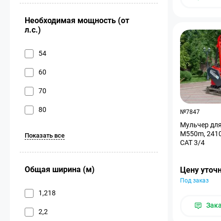
Необходимая мощность (от
л.с.)
54
60
70
80
№7847
Мульчер для тра
M550m, 2410 
Показать все
CAT 3/4
Общая ширина (м)
Цену уточ
Под заказ
1,218
Зак
2,2