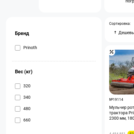
пог
Сортировка:
Дешев
Бренд
Prinoth
Вес (кг)
320
340
№19114
Мульчер рот
480
трактора Pr
2300 мм, 180
660
4 454 851
52