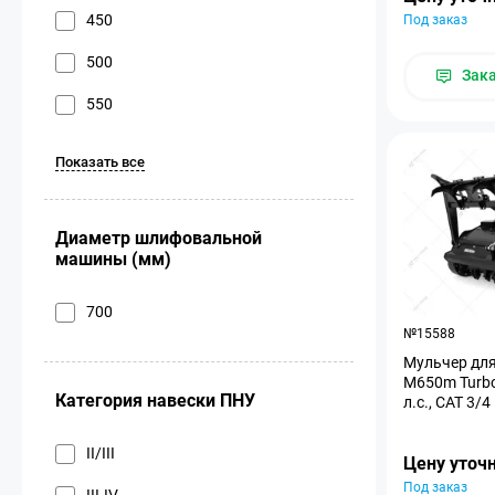
450
Под заказ
500
Зак
550
Показать все
Диаметр шлифовальной
машины (мм)
700
№15588
Мульчер для
M650m Turbo
Категория навески ПНУ
л.с., CAT 3/4
II/III
Цену уточ
Под заказ
III-IV