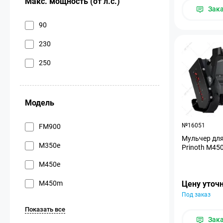
Макс. мощность (от л.с.)
Зак
90
230
250
Модель
№16051
FM900
Мульчер дл
M350e
Prinoth M450
M450e
M450m
Цену уточ
Под заказ
Показать все
Зак