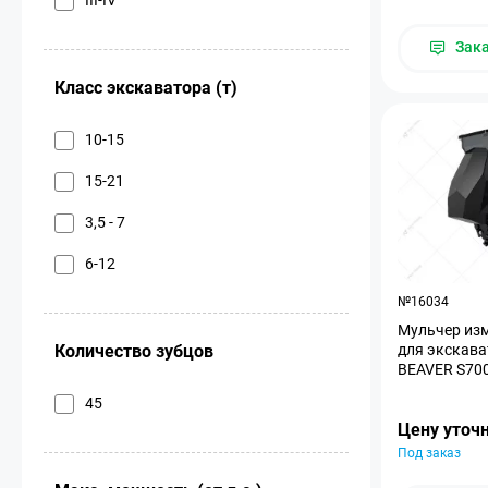
Зак
Класс экскаватора (т)
10-15
15-21
3,5 - 7
6-12
№16034
Мульчер изм
Количество зубцов
для экскава
BEAVER S70
45
Цену уточ
Под заказ