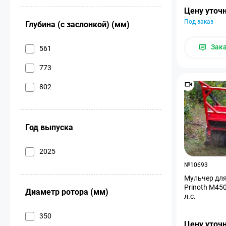
Цену уточ
Под заказ
Глубина (с заслонкой) (мм)
Зак
561
773
802
Год выпуска
2025
№10693
Мульчер для
Prinoth M450
Диаметр ротора (мм)
л.с.
350
Цену уточ