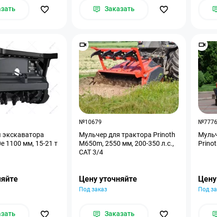
азать
Заказать
№10679
№777
я экскаватора
Мульчер для трактора Prinoth
Мульч
e 1100 мм, 15-21 т
M650m, 2550 мм, 200-350 л.с.,
Prino
CAT 3/4
няйте
Цену уточняйте
Цену
Под заказ
Под за
азать
Заказать