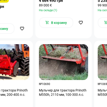
4 664 490 грн
5 235
89 000 €
99 90
грн
На складе (1)
На скл
В корзину
рзину
№10690
№106
 трактора Prinoth
Мульчер для трактора Prinoth
Мульч
мм, 200-400 л.с.
M550h, 2110 мм, 100-300 л.с.
M550h