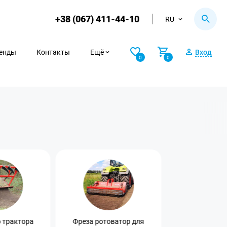
+38 (067) 411-44-10
RU
енды
Контакты
Ещё
Вход
0
0
 трактора
Фреза ротоватор для