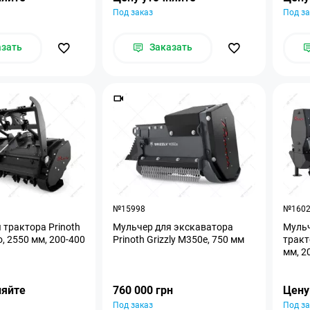
Под заказ
Под за
азать
Заказать
№15998
№160
 трактора Prinoth
Мульчер для экскаватора
Мульч
, 2550 мм, 200-400
Prinoth Grizzly M350e, 750 мм
тракт
мм, 2
няйте
760 000 грн
Цену
Под заказ
Под за