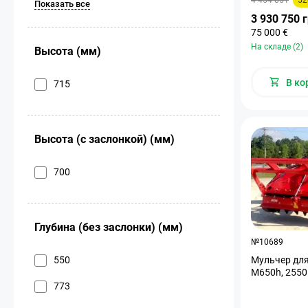
Показать все
3 930 750 
75 000 €
На складе (2)
Высота (мм)
В ко
715
Высота (с заслонкой) (мм)
700
Глубина (без заслонки) (мм)
№10689
550
Мульчер для
M650h, 2550 
773