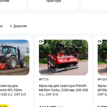
рузчик
трактора
ые
Дорогие
№7775
№155
оватор для
Мульчер для трактора Prinoth
Мульч
inoth RFL700m
M650m Turbo, 2350 мм, 200-350
M700m
-220 л.с. CAT 2/3
л.с., CAT 3/4
CAT 3
4 101