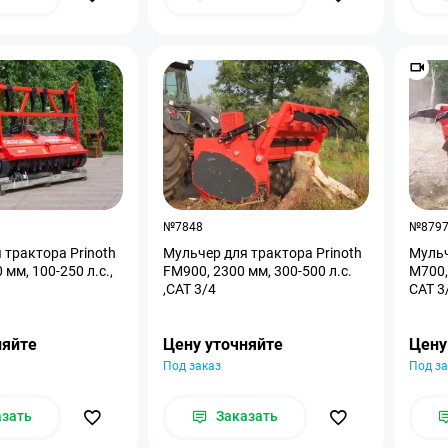
№7848
№879
ктора Prinoth
Мульчер для трактора Prinoth
Мульч
мм, 100-250 л.с.,
FM900, 2300 мм, 300-500 л.с.
M700,
,CAT 3/4
CAT 3
няйте
Цену уточняйте
Цену
Под заказ
Под за
азать
Заказать