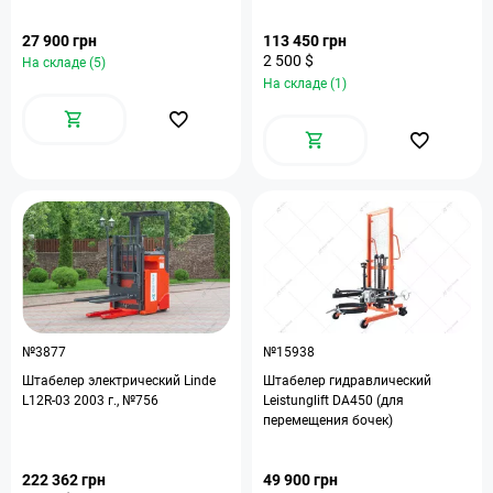
27 900 грн
113 450 грн
2 500 $
На складе (5)
На складе (1)
№3877
№15938
Штабелер электрический Linde
Штабелер гидравлический
L12R-03 2003 г., №756
Leistunglift DA450 (для
перемещения бочек)
222 362 грн
49 900 грн