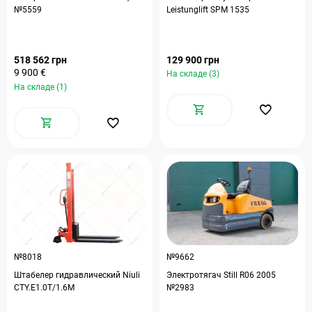
№5559
Leistunglift ЅРМ 1535
518 562 грн
129 900 грн
9 900 €
На складе (3)
На складе (1)
№8018
№9662
Штабелер гидравлический Niuli
Электротягач Still R06 2005
CTY.E1.0T/1.6M
№2983