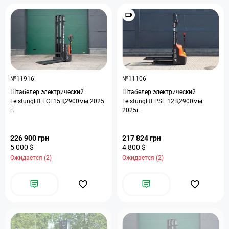
№11916
№11106
Штабелер электрический
Штабелер электрический
Leistunglift ECL15B,2900мм 2025
Leistunglift PSE 12B,2900мм
г.
2025г.
226 900 грн
217 824 грн
5 000 $
4 800 $
Ожидается (2)
Ожидается (2)