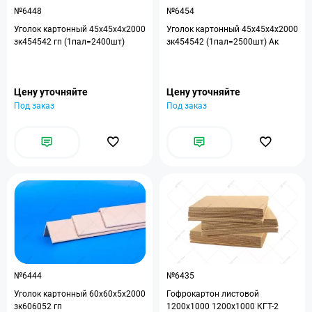
№6448
№6454
Уголок картонный 45x45x4x2000
Уголок картонный 45х45х4х2000
зк454542 гп (1пал=2400шт)
зк454542 (1пал=2500шт) Ак
Цену уточняйте
Цену уточняйте
Под заказ
Под заказ
№6444
№6435
Уголок картонный 60x60x5x2000
Гофрокартон листовой
зк606052 гп
1200x1000 1200x1000 КГТ-2