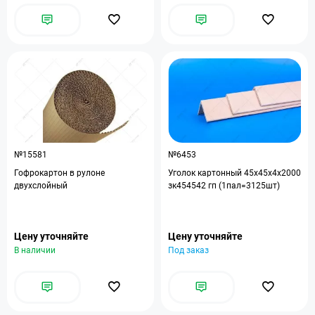
№15581
№6453
Гофрокартон в рулоне
Уголок картонный 45x45x4x2000
двухслойный
зк454542 гп (1пал=3125шт)
Цену уточняйте
Цену уточняйте
В наличии
Под заказ