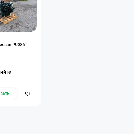
oosan PU086TI
няйте
азать