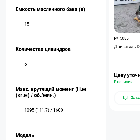
Ёмкость маслянного бака (л)
15
№15085
Двигатель D
Количество цилиндров
6
Цену уточ
В наличии
Макс. крутящий момент (Н.м
(кг.м) / об./мин.)
Зак
1095 (111,7) / 1600
Модель