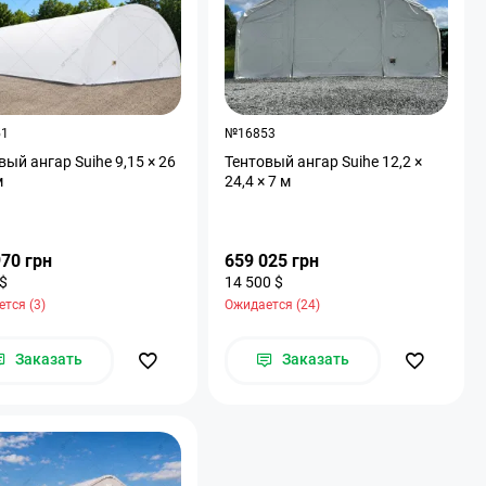
51
№16853
вый ангар Suihe 9,15 × 26
Тентовый ангар Suihe 12,2 ×
м
24,4 × 7 м
970 грн
659 025 грн
 $
14 500 $
тся (3)
Ожидается (24)
Заказать
Заказать