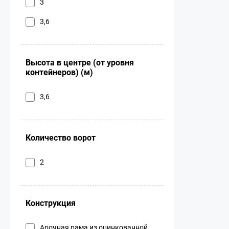
3
3,6
Высота в центре (от уровня
контейнеров) (м)
3,6
Количество ворот
2
Конструкция
Арочная рама из оцинкованной