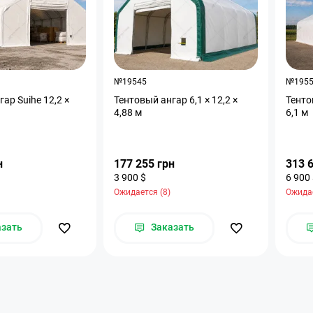
№19545
№195
ар Suihe 12,2 ×
Тентовый ангар 6,1 × 12,2 ×
Тенто
4,88 м
6,1 м
н
177 255 грн
313 
3 900 $
6 900
Ожидается (8)
Ожидае
азать
Заказать