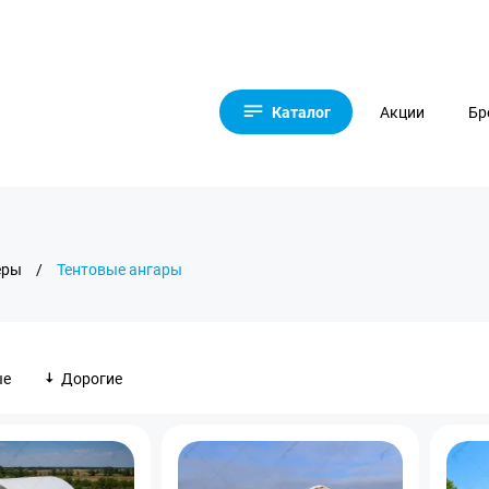
Каталог
Акции
Бр
еры
/
Тентовые ангары
ые
Дорогие