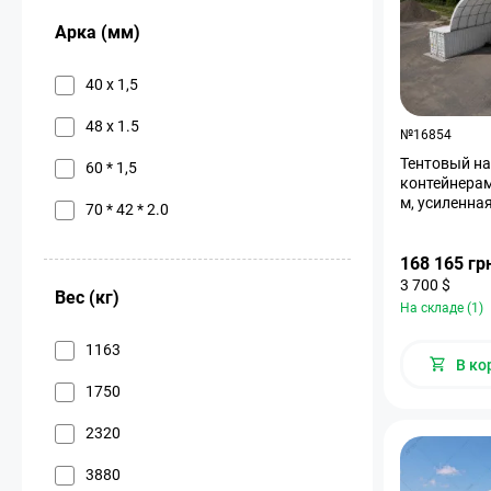
Арка (мм)
40 х 1,5
48 х 1.5
№16854
Тентовый н
60 * 1,5
контейнерам
м, усиленна
70 * 42 * 2.0
168 165 гр
3 700 $
Вес (кг)
На складе (1)
1163
В ко
1750
2320
3880