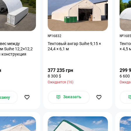
№16832
№168
авес между
Тентовый ангар Suihe 9,15 ×
Тенто
и Suihe 12,2×12,2
24,4 × 6,1 м
× 4,5 
я конструкция
н
377 235 грн
299 
8 300 $
6 600
Ожидается (16)
Ожидае
Заказать
рзину