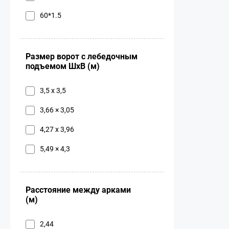
60*1.5
Размер ворот с лебедочным
подъемом ШхВ (м)
3,5 х 3,5
3,66 × 3,05
4,27 х 3,96
5,49 × 4,3
Расстояние между арками
(м)
2,44