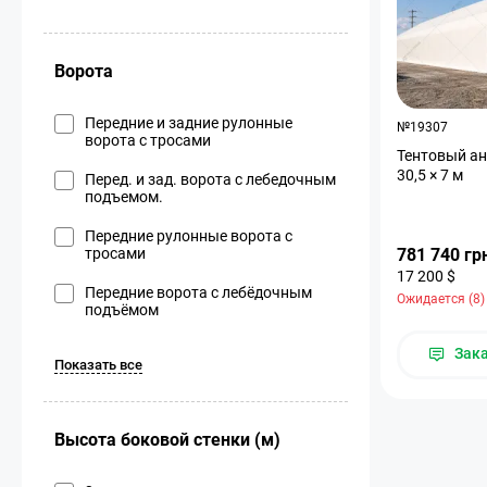
Ворота
Передние и задние рулонные
№19307
ворота с тросами
Тентовый анг
30,5 × 7 м
Перед. и зад. ворота с лебедочным
подъемом.
Передние рулонные ворота с
тросами
781 740 гр
17 200 $
Передние ворота с лебёдочным
Ожидается (8)
подъёмом
Зак
Показать все
Высота боковой стенки (м)