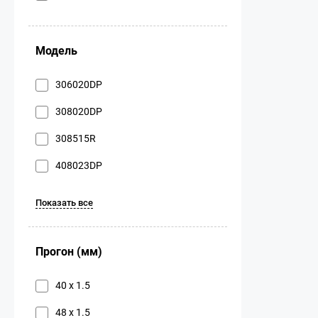
Модель
306020DP
308020DP
308515R
408023DP
Показать все
Прогон (мм)
40 х 1.5
48 х 1.5