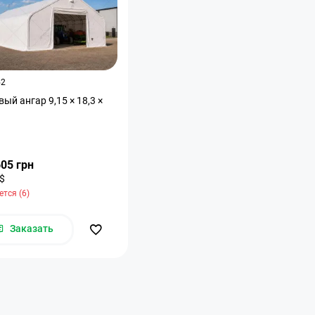
52
вый ангар 9,15 × 18,3 ×
605 грн
 $
тся (6)
Заказать