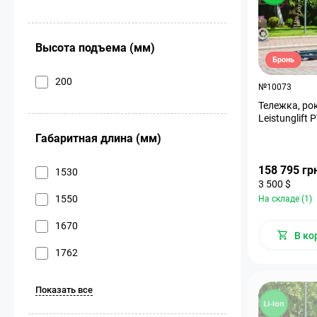
Высота подъема (мм)
Бронь
200
№10073
Тележка, ро
Leistunglift 
Габаритная длина (мм)
158 795 гр
1530
3 500 $
1550
На складе (1)
1670
В ко
1762
Показать все