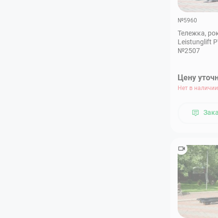
№5960
Тележка, ро
Leistunglift 
№2507
Цену уточ
Нет в наличии
Зак