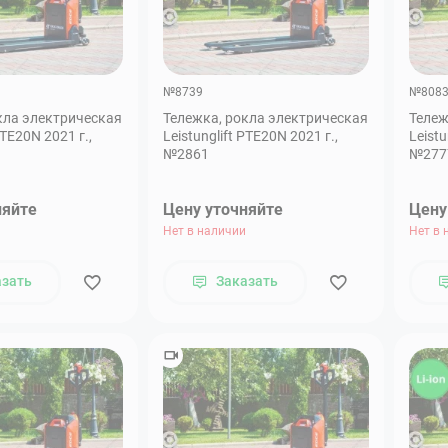
№8739
№808
кла электрическая
Тележка, рокла электрическая
Тележ
PTE20N 2021 г.,
Leistunglift PTE20N 2021 г.,
Leistu
№2861
№277
няйте
Цену уточняйте
Цену
Нет в наличии
Нет в 
азать
Заказать