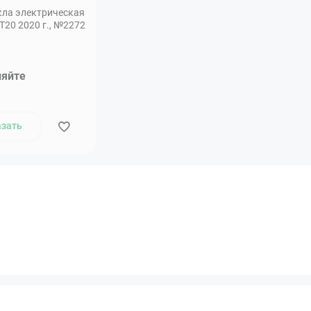
кла электрическая
 PT20 2020 г., №2272
няйте
азать