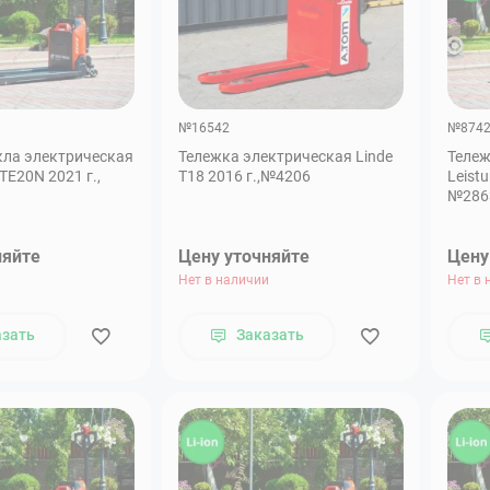
№16542
№874
кла электрическая
Тележка электрическая Linde
Тележ
PTE20N 2021 г.,
T18 2016 г.,№4206
Leistu
№286
няйте
Цену уточняйте
Цену
Нет в наличии
Нет в 
азать
Заказать