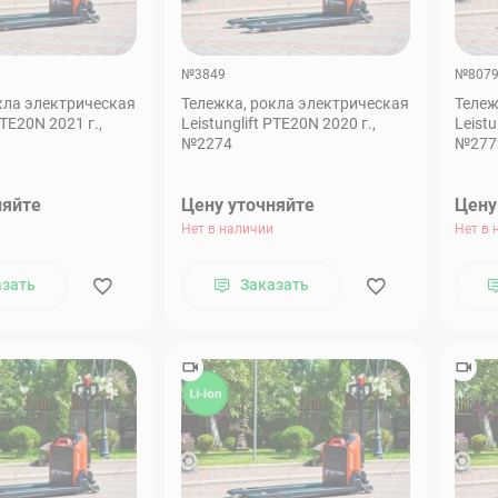
№3849
№807
кла электрическая
Тележка, рокла электрическая
Тележ
PTE20N 2021 г.,
Leistunglift PTE20N 2020 г.,
Leistu
№2274
№277
няйте
Цену уточняйте
Цену
Нет в наличии
Нет в 
азать
Заказать