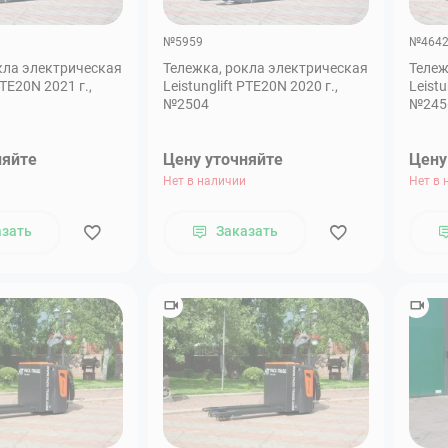
№5959
№464
кла электрическая
Тележка, рокла электрическая
Тележ
PTE20N 2021 г.,
Leistunglift PTE20N 2020 г.,
Leistu
№2504
№245
няйте
Цену уточняйте
Цену
Нет в наличии
Нет в 
азать
Заказать