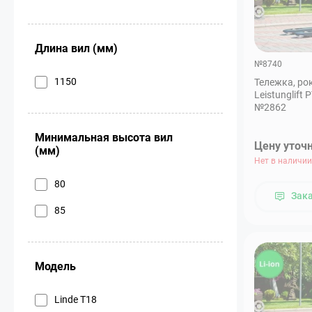
Длина вил (мм)
№8740
1150
Тележка, ро
Leistunglift 
№2862
Минимальная высота вил
Цену уточ
(мм)
Нет в наличии
80
Зак
85
Модель
Linde T18