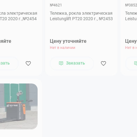
№4621
№385
кла электрическая
Тележка, рокла электрическая
Тележ
 PT20 2020 г.,№2454
Leistunglift PT20 2020 г., №2453
Leist
няйте
Цену уточняйте
Цену
Нет в наличии
Нет в 
азать
Заказать