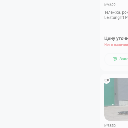
№4622
Тележка, ро
Leistunglift
Цену уточ
Нет в наличии
Зак
№3850