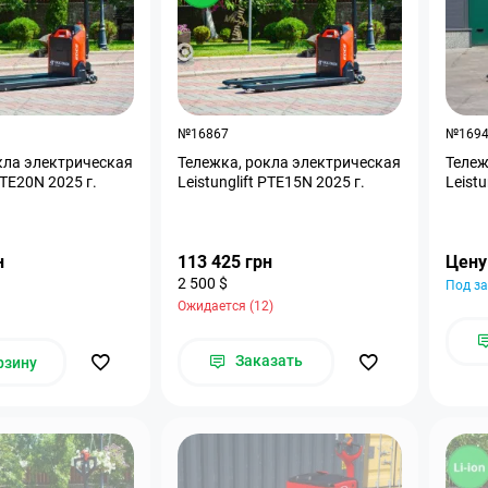
№16867
№169
кла электрическая
Тележка, рокла электрическая
Тележ
PTE20N 2025 г.
Leistunglift PTE15N 2025 г.
н
113 425 грн
Цену
2 500 $
Под за
Ожидается (12)
Заказать
рзину