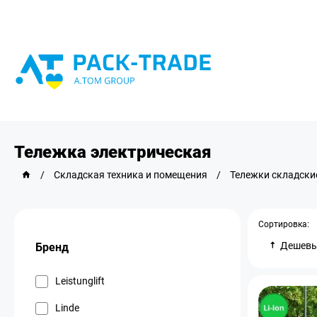
Тележка электрическая
/
Складская техника и помещения
/
Тележки складски
Сортировка:
Дешев
Бренд
Leistunglift
Linde