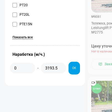
PT20
PT20L
№8081
Тележка, ро
PTE15N
Leistunglift 
№2775
Показать все
Цену уточ
Нет в наличии
Наработка (м/ч.)
Зак
-
OK