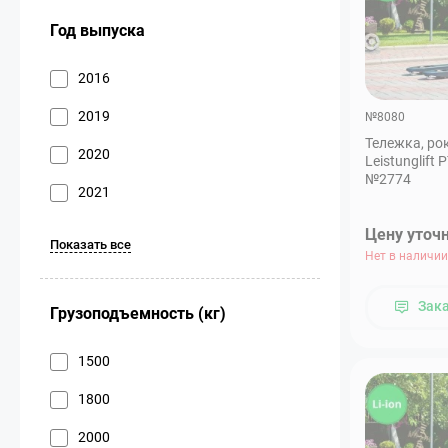
Год выпуска
2016
2019
№8080
Тележка, ро
2020
Leistunglift 
№2774
2021
Цену уточ
Показать все
Нет в наличии
Зак
Грузоподъемность (кг)
1500
1800
2000