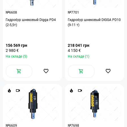
№6608
№7701
Гидробур шнековый Digga PD4
Гидробур шнековый DIGGA PD10
(2-5,5т)
(9-11 т)
156 569 грн
218 041 грн
2 980 €
4 150 €
На складе (5)
На складе (1)
№6609
№7698