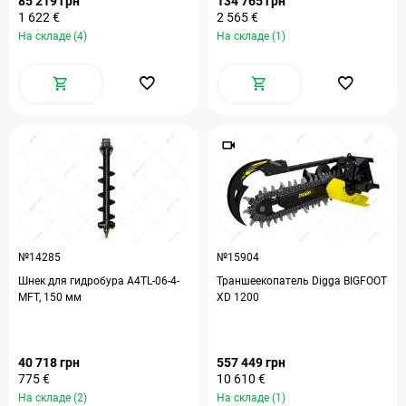
85 219 грн
134 765 грн
1 622 €
2 565 €
На складе (4)
На складе (1)
№14285
№15904
Шнек для гидробура A4TL-06-4-
Траншеекопатель Digga BIGFOOT
MFT, 150 мм
XD 1200
40 718 грн
557 449 грн
775 €
10 610 €
На складе (2)
На складе (1)