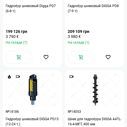
Гидробур шнековый Digga PD7
Гидробур шнековый DIGGA PD8
(6-8 т)
(7-9 т)
199 126 грн
209 109 грн
3 790 €
3 980 €
На складе (7)
На складе (1)
№14186
№14053
Гидробур шнековый DIGGA PD15
Шнек для гидробура DIGGA A4TL-
(12-24 т.)
16-4-MFT, 400 мм