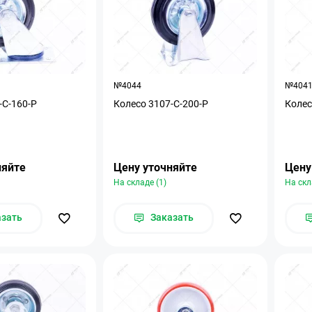
№4044
№404
-С-160-Р
Колесо 3107-С-200-Р
Колес
няйте
Цену уточняйте
Цену
На складе (1)
На скл
азать
Заказать