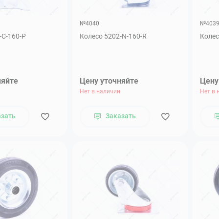
№4040
№403
-С-160-Р
Колесо 5202-N-160-R
Колес
няйте
Цену уточняйте
Цену
Нет в наличии
Нет в 
азать
Заказать