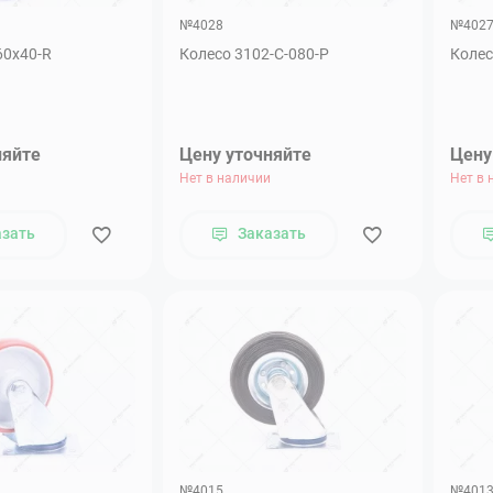
№4028
№402
60х40-R
Колесо 3102-С-080-Р
Колес
няйте
Цену уточняйте
Цену
Нет в наличии
Нет в 
азать
Заказать
№4015
№401