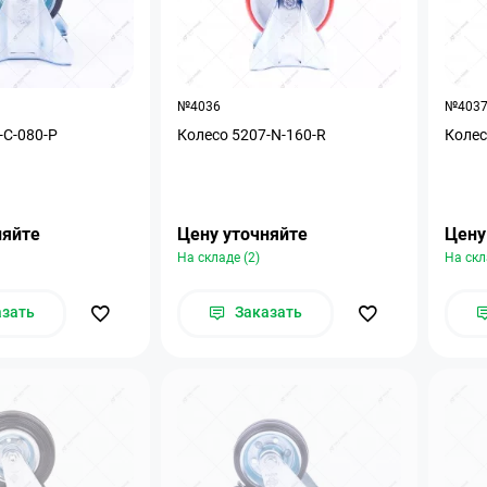
№4036
№403
-С-080-P
Колесо 5207-N-160-R
Колес
няйте
Цену уточняйте
Цену
На складе (2)
На скл
азать
Заказать