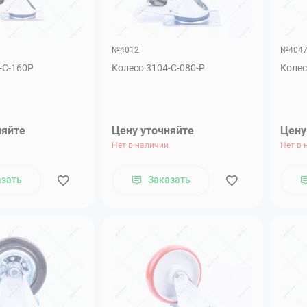
№4012
№404
-С-160Р
Колесо 3104-С-080-P
Колес
няйте
Цену уточняйте
Цену
Нет в наличии
Нет в 
азать
Заказать