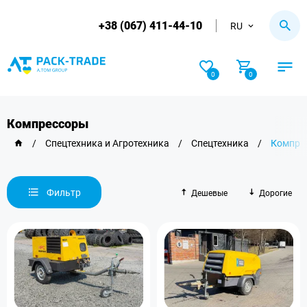
+38 (067) 411-44-10
RU
0
0
Компрессоры
/
Спецтехника и Агротехника
/
Спецтехника
/
Компре
Фильтр
Дешевые
Дорогие