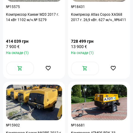
№15575
№18431
Компрессор Kaeser M20 2017 г.
Компресор Atlas Copco XAS68
14 кВт 1102 м/ч.№ 5279
2017 г. 26,9 кВт. 627 м/ч., №6411
414 039 грн
728 499 грн
7 900 €
13 900 €
На складе (1)
На складе (1)
№15902
№16681