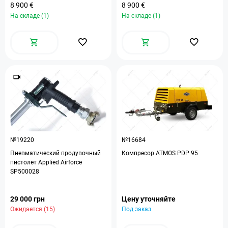
8 900 €
8 900 €
На складе (1)
На складе (1)
№19220
№16684
Пневматический продувочный
Компресор ATMOS PDP 95
пистолет Applied Airforce
SP500028
29 000 грн
Цену уточняйте
Ожидается (15)
Под заказ