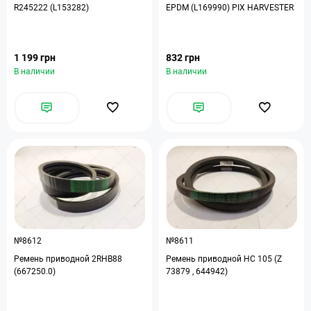
R245222 (L153282)
EPDM (L169990) PIX HARVESTER
1 199 грн
832 грн
В наличии
В наличии
№8612
№8611
Ремень приводной 2RHB88
Ремень приводной HC 105 (Z
(667250.0)
73879 , 644942)