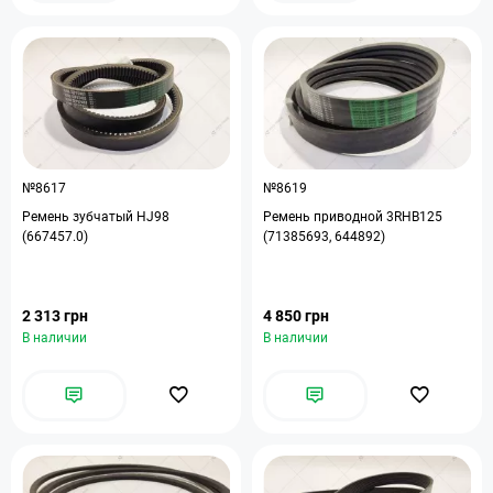
№8617
№8619
Ремень зубчатый HJ98
Ремень приводной 3RHB125
(667457.0)
(71385693, 644892)
2 313 грн
4 850 грн
В наличии
В наличии