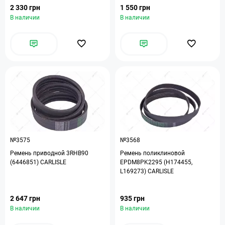
2 330 грн
1 550 грн
В наличии
В наличии
№3575
№3568
Ремень приводной 3RHB90
Ремень поликлиновой
(6446851) CARLISLE
EPDM8PK2295 (H174455,
L169273) CARLISLE
2 647 грн
935 грн
В наличии
В наличии