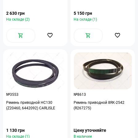
2 630 грн
5 150 грн
На складе (2)
На складе (1)
№3553
№8613
Ремень приводной HC130
Ремень приводной 8RK-2542
(Z20460, 6442092) CARLISLE
(R267275)
1 130 грн
Цену уточняйте
На складе (1)
В наличии