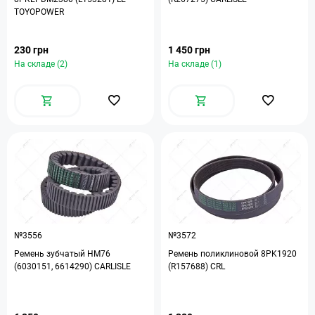
TOYOPOWER
230 грн
1 450 грн
На складе (2)
На складе (1)
№3556
№3572
Ремень зубчатый HM76
Ремень поликлиновой 8PK1920
(6030151, 6614290) CARLISLE
(R157688) CRL