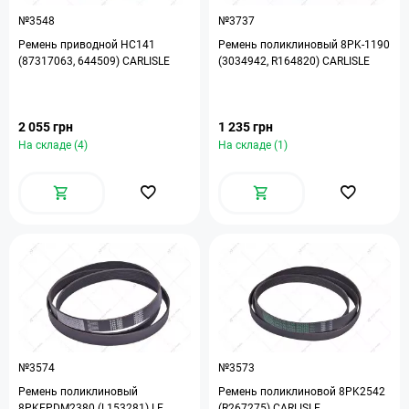
№3548
№3737
Ремень приводной HC141
Ремень поликлиновый 8PK-1190
(87317063, 644509) CARLISLE
(3034942, R164820) CARLISLE
2 055 грн
1 235 грн
На складе (4)
На складе (1)
№3574
№3573
Ремень поликлиновый
Ремень поликлиновой 8PK2542
8PKEPDM2380 (L153281) LE
(R267275) CARLISLE