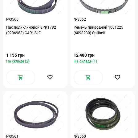
№3566
№3562
Пас поликлиновой 8PK1782
Ремень приводной 1001225
(R206983) CARLISLE
(6098230) Optibelt
1 155 грн
12 480 грн
На складе (2)
На складе (1)
№3561
№3560