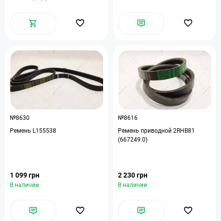
№8630
№8616
Ремень L155538
Ремень приводной 2RHB81
(667249.0)
1 099 грн
2 230 грн
В наличии
В наличии