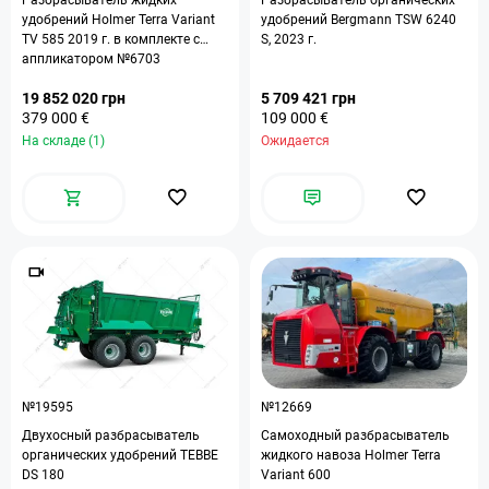
Разбрасыватель жидких
Разбрасыватель органических
удобрений Holmer Terra Variant
удобрений Bergmann TSW 6240
TV 585 2019 г. в комплекте с
S, 2023 г.
аппликатором №6703
19 852 020 грн
5 709 421 грн
379 000 €
109 000 €
На складе (1)
Ожидается
№19595
№12669
Двухосный разбрасыватель
Самоходный разбрасыватель
органических удобрений TEBBE
жидкого навоза Holmer Terra
DS 180
Variant 600