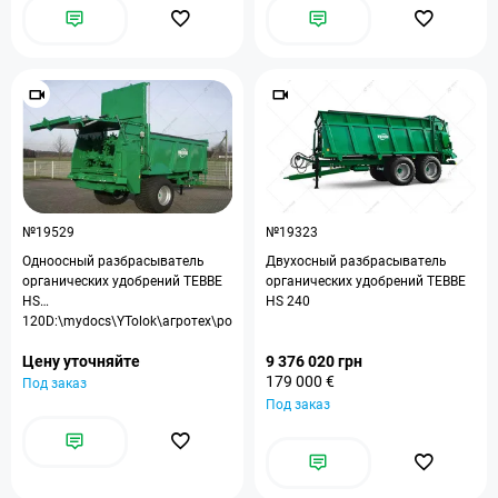
№19529
№19323
Одноосный разбрасыватель
Двухосный разбрасыватель
органических удобрений TEBBE
органических удобрений TEBBE
HS
HS 240
120D:\mydocs\YTolok\агротех\ро
зкидач орг до
Цену уточняйте
9 376 020 грн
179 000 €
Под заказ
Под заказ