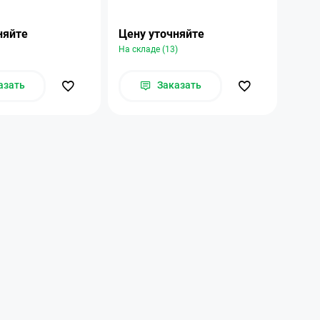
няйте
Цену уточняйте
Цену
На складе (13)
На ск
азать
Заказать