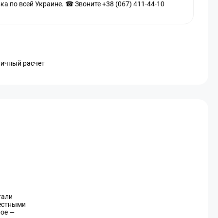
а по всей Украине. ☎ Звоните +38 (067) 411-44-10
личный расчет
тали
естными
ное —