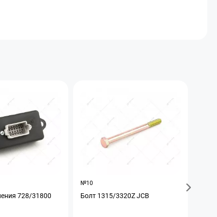
№10
№17
ления 728/31800
Болт 1315/3320Z JCB
Гидр
JCB