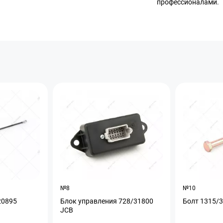
профессионалами.
№8
№10
20895
Блок управления 728/31800
Болт 1315/
JCB