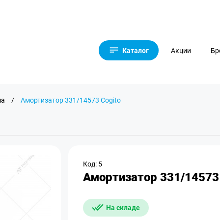
Каталог
Акции
Бр
ма
/
Амортизатор 331/14573 Cogito
Код: 5
Амортизатор 331/14573 
На складе