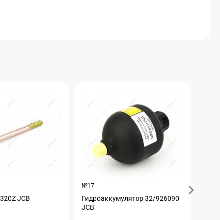
№17
№19
3320Z JCB
Гидроаккумулятор 32/926090
Гидр
JCB
JCB