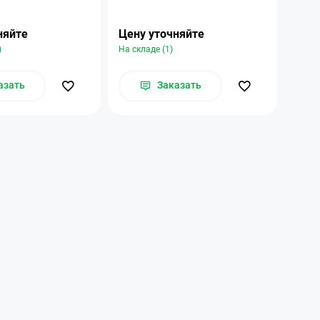
няйте
Цену уточняйте
Цену
)
На складе (1)
На ск
азать
Заказать