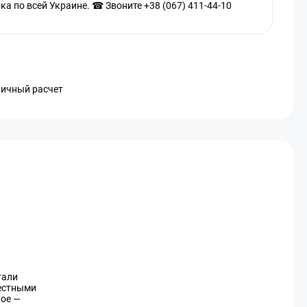
а по всей Украине. ☎ Звоните +38 (067) 411-44-10
личный расчет
тали
естными
ное —