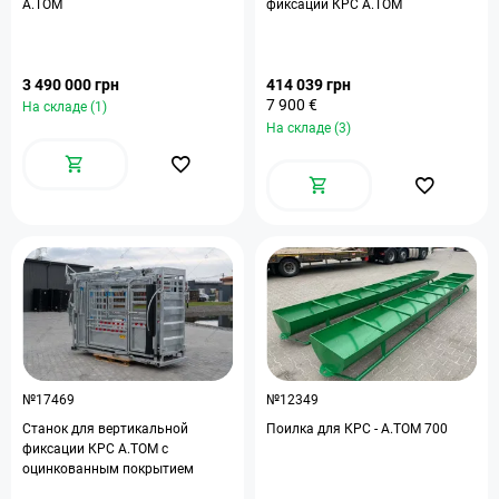
А.ТОМ
фиксации КРС A.TOM
3 490 000 грн
414 039 грн
7 900 €
На складе (1)
На складе (3)
№17469
№12349
Станок для вертикальной
Поилка для КРС - A.TOM 700
фиксации КРС A.ТОМ с
оцинкованным покрытием