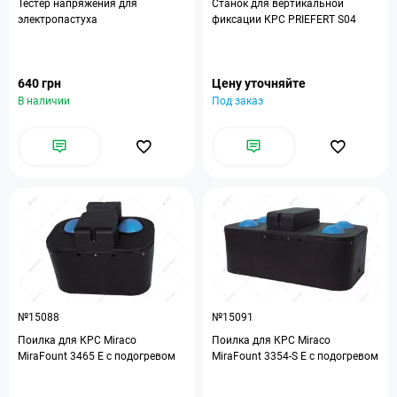
Тестер напряжения для
Станок для вертикальной
электропастуха
фиксации КРС PRIEFERT S04
640 грн
Цену уточняйте
В наличии
Под заказ
№15088
№15091
Поилка для КРС Miraco
Поилка для КРС Miraco
MiraFount 3465 E с подогревом
MiraFount 3354-S E с подогревом