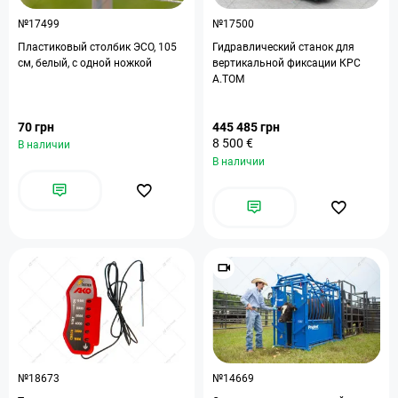
№17499
№17500
Пластиковый столбик ЭСО, 105
Гидравлический станок для
см, белый, с одной ножкой
вертикальной фиксации КРС
A.TOM
70 грн
445 485 грн
8 500 €
В наличии
В наличии
№18673
№14669