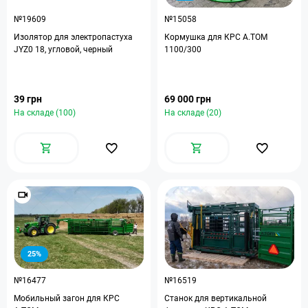
№19609
№15058
Изолятор для электропастуха
Кормушка для КРС A.TOM
JYZ0 18, угловой, черный
1100/300
39 грн
69 000 грн
На складе (100)
На складе (20)
25%
№16477
№16519
Мобильный загон для КРС
Станок для вертикальной