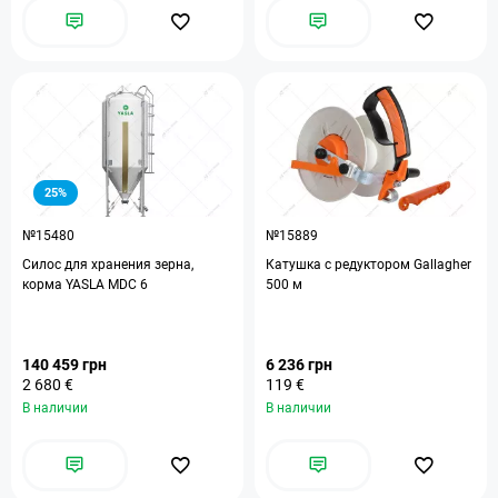
25%
№15480
№15889
Силос для хранения зерна,
Катушка с редуктором Gallagher
корма YASLA MDC 6
500 м
140 459 грн
6 236 грн
2 680 €
119 €
В наличии
В наличии