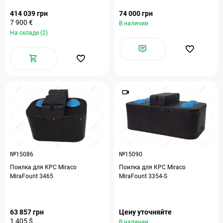
414 039 грн
74 000 грн
7 900 €
В наличии
На складе (2)
№15086
№15090
Поилка для КРС Miraco
Поилка для КРС Miraco
MiraFount 3465
MiraFount 3354-S
63 857 грн
Цену уточняйте
1 405 $
В наличии