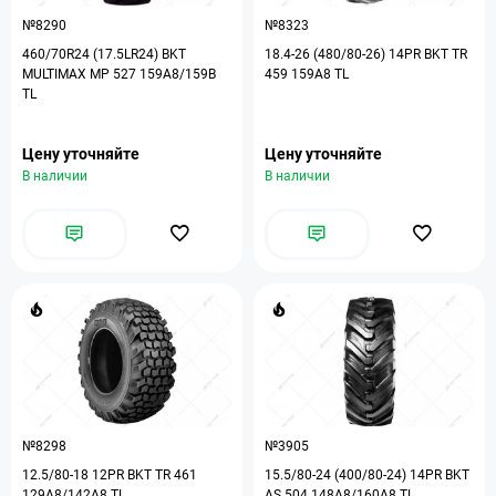
№8290
№8323
460/70R24 (17.5LR24) BKT
18.4-26 (480/80-26) 14PR BKT TR
MULTIMAX MP 527 159A8/159B
459 159A8 TL
TL
Цену уточняйте
Цену уточняйте
В наличии
В наличии
№8298
№3905
12.5/80-18 12PR BKT TR 461
15.5/80-24 (400/80-24) 14PR BKT
129A8/142A8 TL
AS 504 148A8/160A8 TL