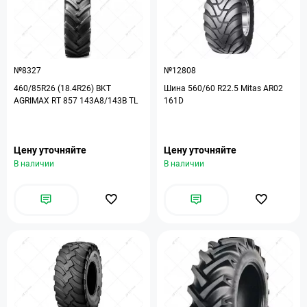
№8327
№12808
460/85R26 (18.4R26) BKT
Шина 560/60 R22.5 Mitas AR02
AGRIMAX RT 857 143A8/143B TL
161D
Цену уточняйте
Цену уточняйте
В наличии
В наличии