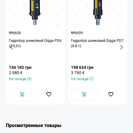
№6608
№6609
Гидробур шнековый Digga PD4
Гидробур шнековый Digga PD7
(2-5,5т)
(6-8 т)
156 182 грн
198 634 грн
2 980 €
3 790 €
На складе (5)
На складе (7)
Просмотренные товары