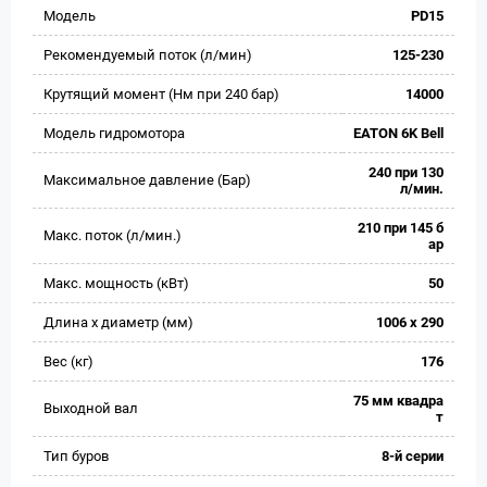
Модель
PD15
Рекомендуемый поток (л/мин)
125-230
Крутящий момент (Нм при 240 бар)
14000
Модель гидромотора
EATON 6K Bell
240 при 130
Максимальное давление (Бар)
л/мин.
210 при 145 б
Макс. поток (л/мин.)
ар
Макс. мощность (кВт)
50
Длина х диаметр (мм)
1006 х 290
Вес (кг)
176
75 мм квадра
Выходной вал
т
Тип буров
8-й серии