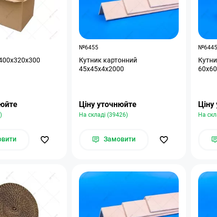
№6455
№644
400х320х300
Кутник картонний
Кутни
45х45х4х2000
60х60
нюйте
Ціну уточнюйте
Ціну
)
На складі (39426)
На скл
овити
Замовити