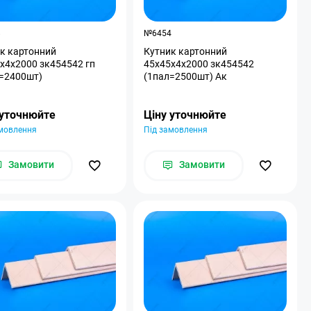
8
№6454
к картонний
Кутник картонний
x4x2000 зк454542 гп
45х45х4х2000 зк454542
=2400шт)
(1пал=2500шт) Ак
 уточнюйте
Ціну уточнюйте
амовлення
Під замовлення
Замовити
Замовити