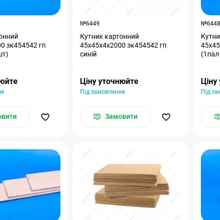
№6449
№644
онний
Кутник картонний
Кутни
0 зк454542 гп
45x45x4x2000 зк454542 гп
45x45
шт)
синій
(1пал
нюйте
Ціну уточнюйте
Ціну
ня
Під замовлення
Під з
овити
Замовити