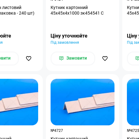
н листовий
Кутник картонний
Кутни
паковка - 240 шт)
45x45x4x1000 зк454541 С
45x45
нюйте
Ціну уточнюйте
Ціну
ня
Під замовлення
Під з
овити
Замовити
№4727
№472
онний
Кутник картонний
Кутни