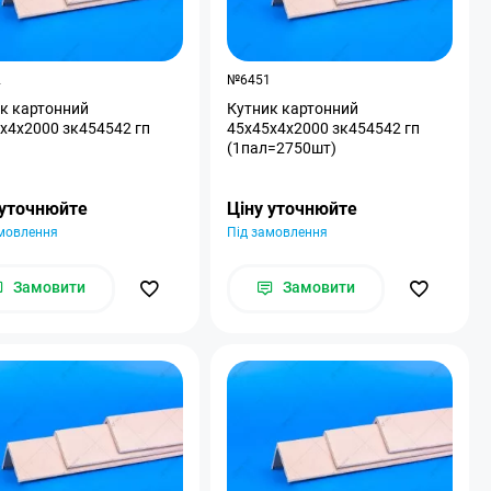
2
№6451
к картонний
Кутник картонний
x4x2000 зк454542 гп
45x45x4x2000 зк454542 гп
(1пал=2750шт)
 уточнюйте
Ціну уточнюйте
амовлення
Під замовлення
Замовити
Замовити