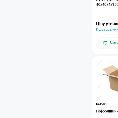
40х40х4х15
Ціну уточ
Під замовлен
Зам
№4590
Гофроящик 