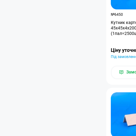
№6450
Кутник карт
45x45x4x200
(1пал=2500
Ціну уточ
Під замовлен
Зам