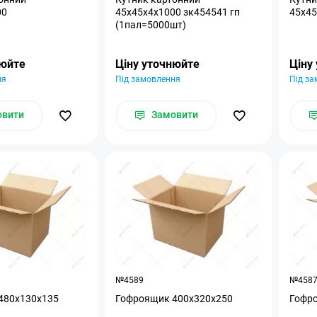
00
45x45x4x1000 зк454541 гп
45x45
(1пал=5000шт)
нюйте
Ціну уточнюйте
Ціну
ня
Під замовлення
Під з
овити
Замовити
№4589
№458
480x130x135
Гофроящик 400x320x250
Гофр