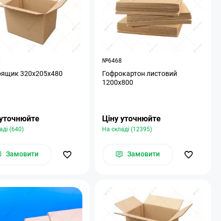
6
№6468
оящик 320x205x480
Гофрокартон листовий
1200х800
 уточнюйте
Ціну уточнюйте
аді (640)
На складі (12395)
Замовити
Замовити