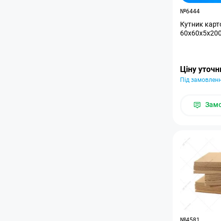
№6444
Кутник карт
60x60x5x200
Ціну уточ
Під замовлен
Зам
№4581