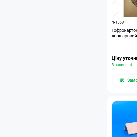
№15581
Гофрокартон
двошаровий
Ціну уточ
В наявності
Зам