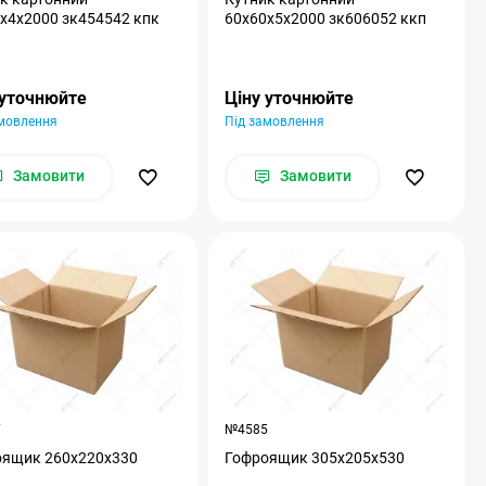
x4x2000 зк454542 кпк
60x60x5x2000 зк606052 ккп
 уточнюйте
Ціну уточнюйте
амовлення
Під замовлення
Замовити
Замовити
7
№4585
оящик 260x220x330
Гофроящик 305x205x530