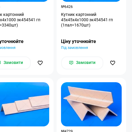
5
№6426
к картонний
Кутник картонний
x4x1000 зк454541 гп
45x45x4x1000 зк454541 гп
=3340шт)
(1пал=1670шт)
 уточнюйте
Ціну уточнюйте
амовлення
Під замовлення
Замовити
Замовити
3
№4729