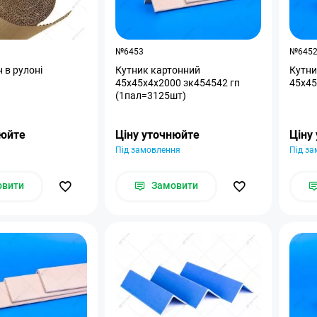
№6453
№645
 в рулоні
Кутник картонний
Кутни
45x45x4x2000 зк454542 гп
45x45
(1пал=3125шт)
нюйте
Ціну уточнюйте
Ціну
Під замовлення
Під з
овити
Замовити