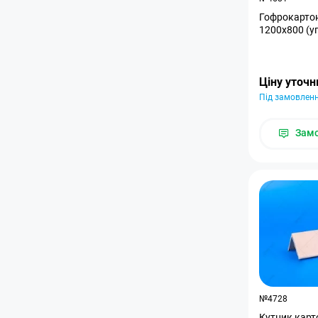
Гофрокарто
1200x800 (у
Ціну уточ
Під замовлен
Зам
№4728
Кутник карт