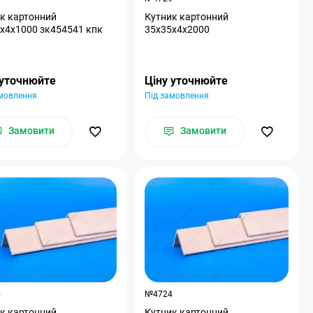
к картонний
Кутник картонний
x4x1000 зк454541 кпк
35x35x4x2000
 уточнюйте
Ціну уточнюйте
амовлення
Під замовлення
Замовити
Замовити
5
№4724
к картонний
Кутник картонний