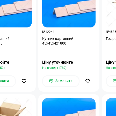
№12244
№458
онний
Кутник картонний
Гофр
00
45х45х4х1800
нюйте
Ціну уточнюйте
Ціну
952)
На складі (1787)
На скл
овити
Замовити