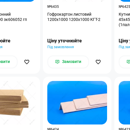
№6435
№642
онний
Гофрокартон листовий
Кутни
0 зк606052 гп
1200x1000 1200x1000 КГТ-2
45x45
(1пал
нюйте
Ціну уточнюйте
Ціну
ня
Під замовлення
Під з
овити
Замовити
№6424
№642