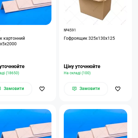
5
№4591
к картонний
Гофроящик 325x130x125
х5х2000
 уточнюйте
Ціну уточнюйте
аді (18650)
На складі (100)
Замовити
Замовити