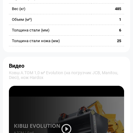
Вес (кг)
485
Объем (м³)
1
Толщина стали (мм)
6
Толщина стали ножа (мм)
25
Видео
Ковш A.TOM 1,0 м³ Evolution (на погрузчик JCB, Manitou,
Dieci), нож Hardox