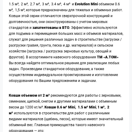
1.5 м³, 2 м³, 2.7 м³, 3 м³, 3.4 м³, 4 м³ и
Evolution Mini
объемом 0.6
м³, 1,5 м³, которые предназначены для тяжелых и объемных работ.
Ковши этой серии отличаются сверхпрочной конструкцией и
долговечностью, они сконструированы с учетом мировых
стандартов и
запатентованы в ВТО
. Эффективно используются
для подъема и перемещения больших масс и объемов материалов,
служат для решения различных задач в строительстве (загрузки /
разгрузки гравия, грунта, песка и др. материалов) и сельском
хозяйстве (загрузка / разгрузка зерновых культур, овощей и
фруктов). В ассортименте навесного оборудования
ТМ «А.ТОМ»
Вы всегда найдете оптимальное решение для реализации любых
задач. Производим стандартное оборудование, а также
осуществляем индивидуальное проектирование и изготовление
оборудования по Вашим предложениям и задачам.
Ковши объемом от 2 м³
рекомендуются для работы с зерновыми,
семенами, щепкой, снегом и другими материалами с объемным
весом до 1200 кг/м³.
Ковши 0.6 м³ Mini, 1.5 м³ Mini
,
1 м³, 2
м³
используются в строительстве для работ с различными
видами материалов (щебень, песок), которые имеют значительный
объемный вес. Главные преимущества такого навесного
оборудования — это: