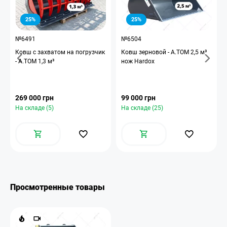
25%
25%
№6491
№6504
Ковш с захватом на погрузчик
Ковш зерновой - A.TOM 2,5 м³
- А.ТОМ 1,3 м³
нож Hardox
269 000 грн
99 000 грн
На складе (5)
На складе (25)
Просмотренные товары