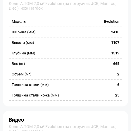
Ковш A.TOM 2,0 м³ Evolution (на погрузчик JCB, Manitou,
Dieci), нож Hardox
Модель
Evolution
Ширина (мм)
2410
Высота (мм)
1107
Глубина (мм)
1519
Вес (кг)
665
Объем (м³)
2
Толщина стали (мм)
6
Толщина стали ножа (мм)
25
Видео
Ковш A.TOM 2,0 м³ Evolution (на погрузчик JCB, Manitou,