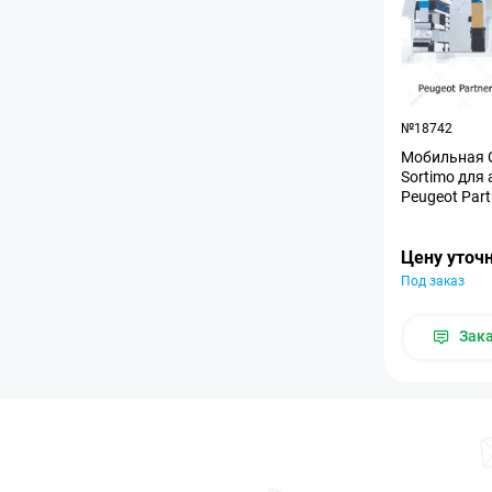
№18742
Мобильная С
Sortimo для
Peugeot Part
Цену уточ
Под заказ
Зак