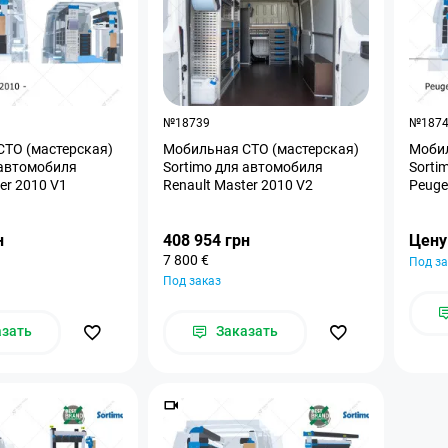
№18739
№187
ТО (мастерская)
Мобильная СТО (мастерская)
Мобил
 автомобиля
Sortimo для автомобиля
Sorti
er 2010 V1
Renault Master 2010 V2
Peuge
н
408 954 грн
Цену
7 800 €
Под за
Под заказ
азать
Заказать