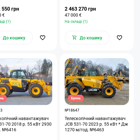
 550 грн
2 463 270 грн
0 €
47 000 €
аді (1)
На складі (1)
До кошику
До кошику
нь
Бронь
93
№18647
копічний навантажувач
Телескопічний навантажувач
31-70 2018 р. 55 кВт 2930
JCB 531-70 2023 р. 55 кВт * Дж
. №6416
1270 м/год. №6463