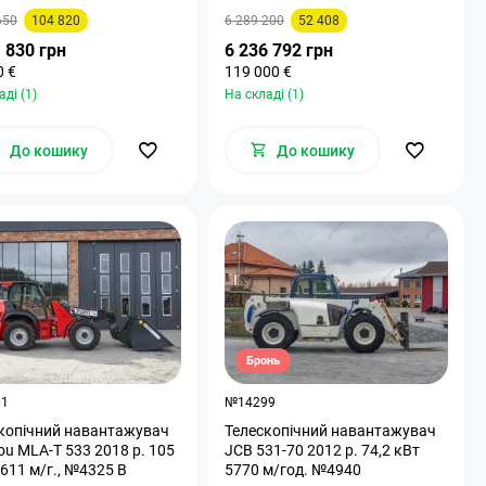
650
104 820
6 289 200
52 408
 830 грн
6 236 792 грн
0 €
119 000 €
аді (1)
На складі (1)
До кошику
До кошику
Бронь
61
№14299
копічний навантажувач
Телескопічний навантажувач
MLA-T 533 2018 р. 105
JCB 531-70 2012 р. 74,2 кВт
кВт. 3611 м/г., №4325 B
5770 м/год. №4940