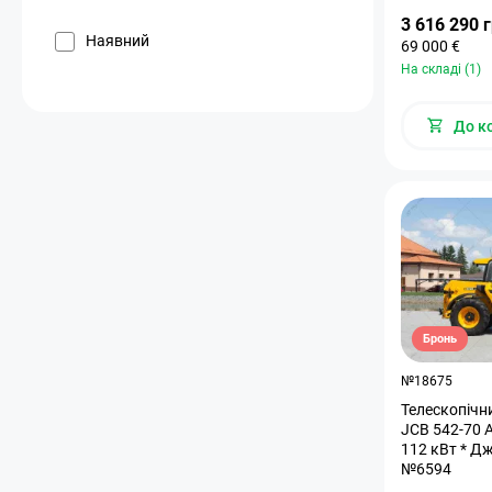
3 616 290 
Наявний
69 000 €
На складі (1)
До к
Бронь
№18675
Телескопічн
JCB 542-70 
112 кВт * Дж
№6594