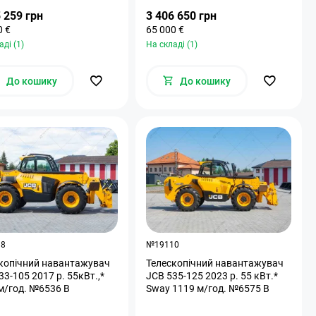
 259 грн
3 406 650 грн
0 €
65 000 €
аді (1)
На складі (1)
До кошику
До кошику
98
№19110
копічний навантажувач
Телескопічний навантажувач
33-105 2017 р. 55кВт.,*
JCB 535-125 2023 р. 55 кВт.*
м/год. №6536 B
Sway 1119 м/год. №6575 B