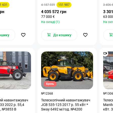
1 631
4 187 559
151 987
3 406 
грн
4 035 572 грн
3 301
77 000 €
63 00
На складі (1)
На скл
ошику
До кошику
Бронь
№12368
№130
ий навантажувач
Телескопічний навантажувач
Телес
3 2022 р. 55,4
JCB 535-125 2017 р. 55 кВт *
Manitou 
., №3853 B
Sway 6492 м/год. №4200