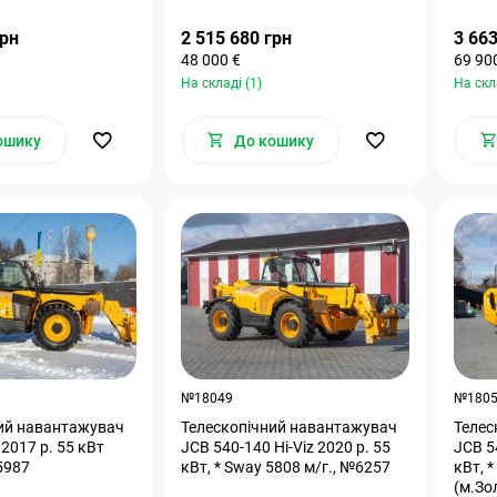
грн
2 515 680 грн
3 663
48 000 €
69 90
На складі (1)
На скл
ошику
До кошику
№18049
№180
ий навантажувач
Телескопічний навантажувач
Телес
2017 р. 55 кВт
JCB 540-140 Hi-Viz 2020 р. 55
JCB 5
 №5987
кВт, * Sway 5808 м/г., №6257
кВт, 
(м.Зо