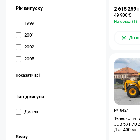
Рік випуску
2 615 259 
49 900 €
На складі (1)
1999
2001
До к
2002
2005
Показати всі
Тип двигуна
№18424
Дизель
Телескопічн
JCB 531-70 2
Дж. 400 м/г
Sway