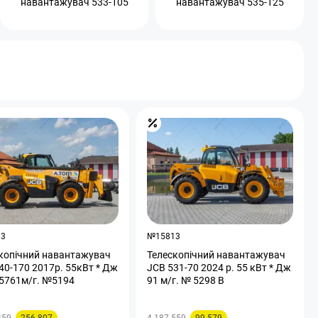
навантажувач 533-105
навантажувач 535-125
83
№15813
копічний навантажувач
Телескопічний навантажувач
40-170 2017р. 55кВт * Дж
JCB 531-70 2024 р. 55 кВт * Дж
5761м/г. №5194
91 м/г. № 5298 B
459
256 807
4 187 559
99 579