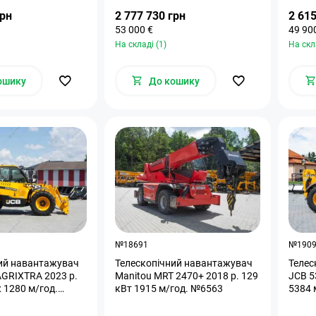
грн
2 777 730 грн
2 615
53 000 €
49 90
На складі (1)
На скл
ошику
До кошику
№18691
№190
ий навантажувач
Телескопічний навантажувач
Телес
AGRIXTRA 2023 р.
Manitou MRT 2470+ 2018 р. 129
JCB 5
 1280 м/год.
кВт 1915 м/год. №6563
5384 