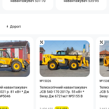
навантажувач 531-70
навантажувач 535-95
Дорогі
№15026
№153
ий навантажувач
Телескопічний навантажувач
Телес
021 р. 81 кВт * Дж
JCB 540-170 2017р. 55 кВт *
JCB 5
 №5046
Sway Дж 6721м/г №5155 B
Sway 
4 818
3 406 650
314 458
3 663 