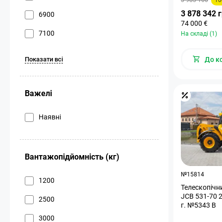
3 878 342 
6900
74 000 €
7100
На складі (1)
Показати всі
До к
Важелі
Наявні
Вантажопідйомність (кг)
№15814
1200
Телескопічн
JCB 531-70 2
2500
г. №5343 B
3000