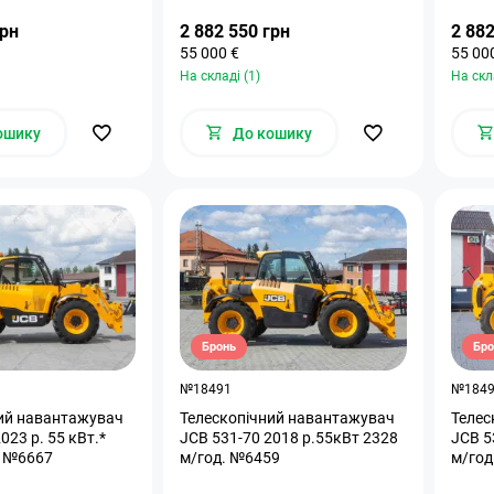
грн
2 882 550 грн
2 882
55 000 €
55 00
На складі (1)
На скл
ошику
До кошику
Бронь
Бро
№18491
№184
ий навантажувач
Телескопічний навантажувач
Телес
023 р. 55 кВт.*
JCB 531-70 2018 р.55кВт 2328
JCB 5
. №6667
м/год. №6459
м/год