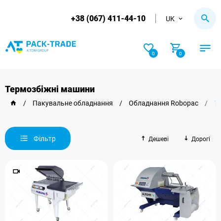
+38 (067) 411-44-10
UK
0
0
Термозбіжні машини
/
Пакувальне обладнання
/
Обладнання Robopac
/
Т
Фільтр
Дешеві
Дорогі