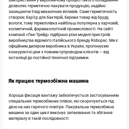
Використання у виробничому процесі такого обладнання
дозволяє герметично пакувати продукцію, надійно
захищаючи її від механічних впливів. Саме герметичність
створює бар'єр для бактерій, береже товар від бруду,
вологи, тому термоплівка найбільш популярна у харчовій,
косметичній, фармакологічній промисловості. На сайті
компанії «Пак-Трейд» підібрано різні моделі пристроїв
виробництва відомого італійського бренду Robopac. Ми є
офіційним дилером виробника в Україні, пропонуємо
конкурентні ціни з повним супроводом клієнтів — від
інсталяції до постійної технічної підтримки.
Як працює термозбіжна машина
Хороша фіксація вантажу забезпечується застосуванням
спеціальних термозбіжних плівок, які скорочуються під
дією на них гарячого повітря. Пакувальна термозбіжна
машина за один цикл виконує запаювання та збігання
матеріалу в такій послідовності: