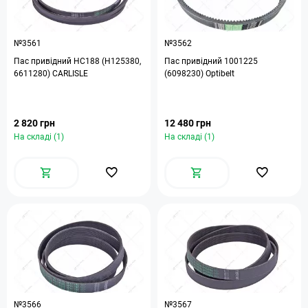
№3561
№3562
Пас привідний HC188 (H125380,
Пас привідний 1001225
6611280) CARLISLE
(6098230) Optibelt
2 820 грн
12 480 грн
На складі (1)
На складі (1)
№3566
№3567