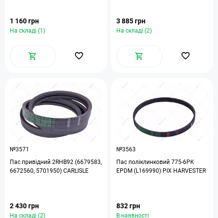
1 160 грн
3 885 грн
На складі (1)
На складі (2)
№3571
№3563
Пас привідний 2RHB92 (6679583,
Пас поліклинковий 775-6PK
6672560, 5701950) CARLISLE
EPDM (L169990) PIX HARVESTER
2 430 грн
832 грн
На складі (2)
В наявності