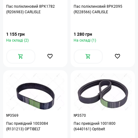
Пас поліклиновий 8PK1782
Пас поліклиновий 8PK2095
(R206983) CARLISLE
(R228566) CARLISLE
1 155 грн
1 280 грн
На складі (2)
На складі (1)
№3569
№3570
Пас привідний 1003084
Пас привідний 1001800
(R131213) OPTIBELT
(6440161) Optibelt