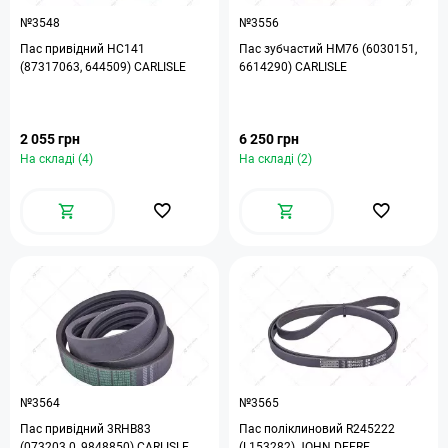
№3548
№3556
Пас привідний HC141
Пас зубчастий HM76 (6030151,
(87317063, 644509) CARLISLE
6614290) CARLISLE
2 055 грн
6 250 грн
На складі (4)
На складі (2)
№3564
№3565
Пас привідний 3RHB83
Пас поліклиновий R245222
(073203.0, 9848850) CARLISLE
(L153282) JOHN DEERE