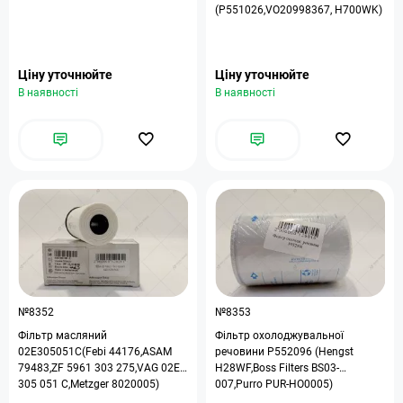
(P551026,VO20998367, H700WK)
Ціну уточнюйте
Ціну уточнюйте
В наявності
В наявності
№8352
№8353
Фільтр масляний
Фільтр охолоджувальної
02E305051C(Febi 44176,ASAM
речовини P552096 (Hengst
79483,ZF 5961 303 275,VAG 02E
H28WF,Boss Filters BS03-
305 051 C,Metzger 8020005)
007,Purro PUR-HO0005)