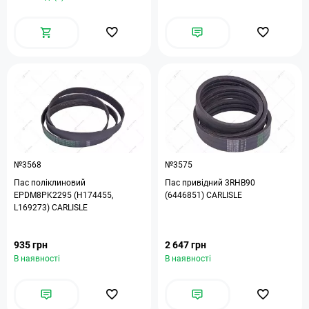
№3568
№3575
Пас поліклиновий
Пас привідний 3RHB90
EPDM8PK2295 (H174455,
(6446851) CARLISLE
L169273) CARLISLE
935 грн
2 647 грн
В наявності
В наявності