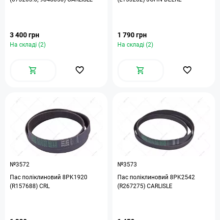
3 400 грн
1 790 грн
На складі (2)
На складі (2)
№3572
№3573
Пас поліклиновий 8PK1920
Пас поліклиновий 8PK2542
(R157688) CRL
(R267275) CARLISLE