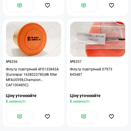
№8356
№8357
Фільтр повітряний 4F0133843A
Фільтр повітряний 07973
(Eurorepar 1638023780,Mk filter
845487
MFAU0598,Champion
CAF100485C)
Ціну уточнюйте
Ціну уточнюйте
В наявності
В наявності