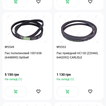
№3549
№3553
Пас поліклиновий 1001658
Пас привідний HC130 (Z20460,
(6448890) Optibelt
6442092) CARLISLE
5 150 грн
1 130 грн
На складі (1)
На складі (1)