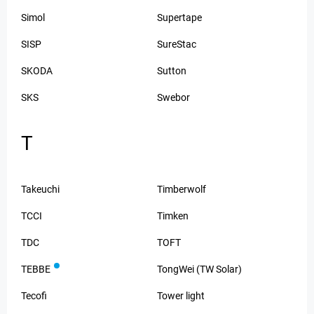
Simol
Supertape
SISP
SureStac
SKODA
Sutton
SKS
Swebor
T
Takeuchi
Timberwolf
TCCI
Timken
TDC
TOFT
TEBBE
TongWei (TW Solar)
Tecofi
Tower light