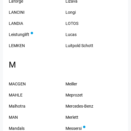
Laforge
Lizava
LANCINI
Longi
LANDIA
LOTOS
Leistunglift
Lucas
LEMKEN
Luitpold Schott
M
MACGEN
Meiller
MAHLE
Meprozet
Malhotra
Mercedes-Benz
MAN
Merlett
Mandals
Messersi