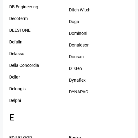
DB Engineering
Ditch Witch
Decoterm
Doga
DEESTONE
Dominoni
Defalin
Donaldson
Delasso
Doosan
Della Concordia
DTGen
Dellar
Dynaflex
Delongis
DYNAPAC
Delphi
E
EDILFLOOR
Epoke