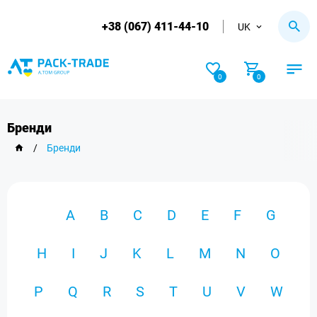
+38 (067) 411-44-10
UK
0
0
Бренди
/
Бренди
A
B
C
D
E
F
G
H
I
J
K
L
M
N
O
P
Q
R
S
T
U
V
W