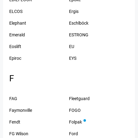
ELCOS
Ergis
Elephant
Eschlböck
Emerald
ESTRONG
Eoslift
EU
Epiroc
EYS
F
FAG
Fleetguard
Faymonville
FOGO
Fendt
Folpak
FG Wilson
Ford