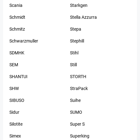
Scania
Starkgen
Schmidt
Stella Azzurra
Schmitz
Stepa
Schwarzmuller
Stephill
SDMHK
Stihl
SEM
Still
SHANTUI
STORTH
SHW
StraPack
SIBUSO
Suihe
Sidur
SUMO
Silotite
Super S
Simex
Superking