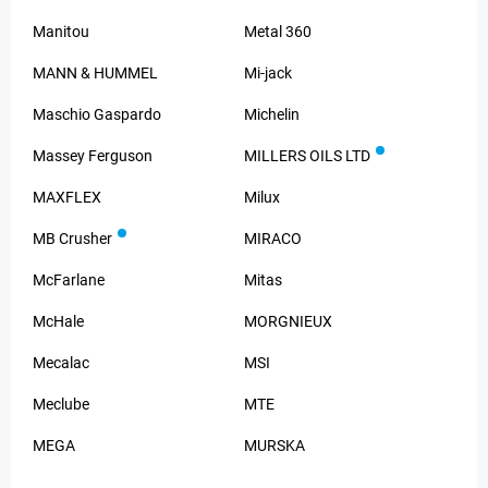
Manitou
Metal 360
MANN & HUMMEL
Mi-jack
Maschio Gaspardo
Michelin
Massey Ferguson
MILLERS OILS LTD
MAXFLEX
Milux
MB Crusher
MIRACO
McFarlane
Mitas
McHale
MORGNIEUX
Mecalac
MSI
Meclube
MTE
MEGA
MURSKA