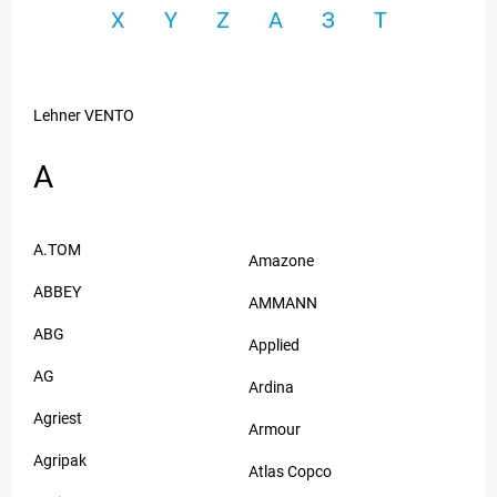
X
Y
Z
А
З
Т
Lehner VENTO
A
A.TOM
Amazone
ABBEY
AMMANN
ABG
Applied
AG
Ardina
Agriest
Armour
Agripak
Atlas Copco