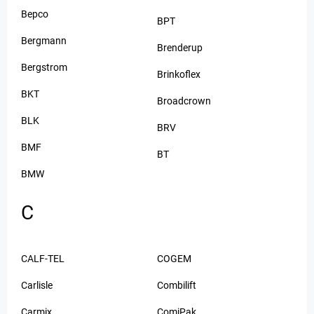
Bepco
BPT
Bergmann
Brenderup
Bergstrom
Brinkoflex
BKT
Broadcrown
BLK
BRV
BMF
BT
BMW
C
CALF-TEL
COGEM
Carlisle
Combilift
Carmix
ComiPak