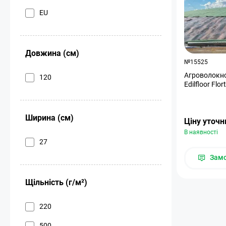
EU
Довжина (см)
№15525
Агроволокно
120
Edilfloor Flo
Ширина (см)
Ціну уточ
В наявності
27
Зам
Щільність (г/м²)
220
500