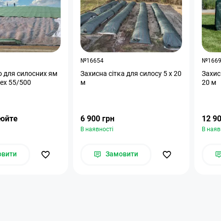
№16654
№166
 для силосних ям
Захисна сітка для силосу 5 х 20
Захис
rtex 55/500
м
20 м
нюйте
6 900 грн
12 90
В наявності
В наяв
овити
Замовити