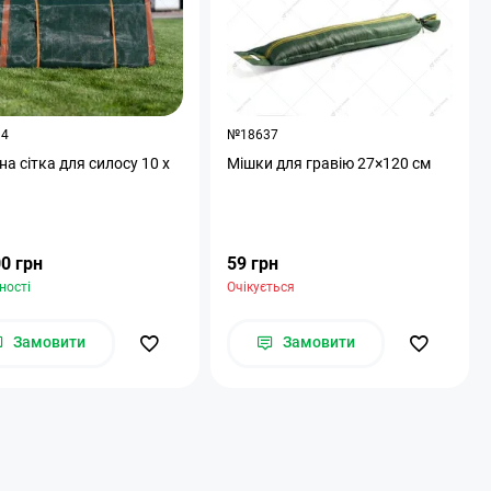
94
№18637
на сітка для силосу 10 х
Мішки для гравію 27×120 см
0 грн
59 грн
ності
Очікується
Замовити
Замовити