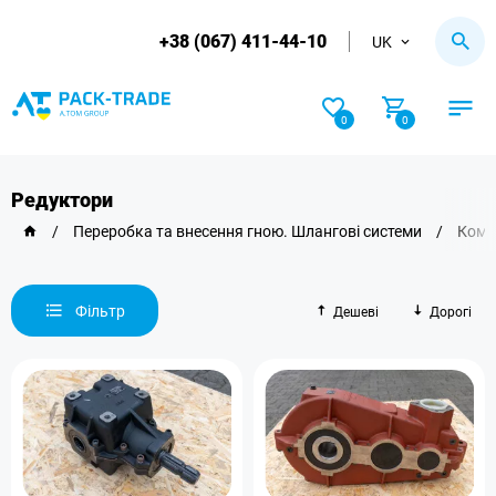
+38 (067) 411-44-10
UK
0
0
Редуктори
/
Переробка та внесення гною. Шлангові системи
/
Комп
Фільтр
Дешеві
Дорогі