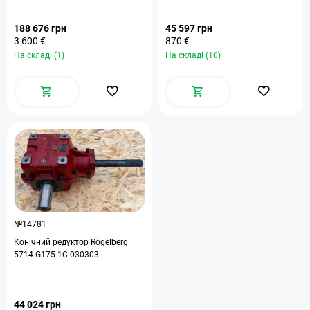
188 676 грн
45 597 грн
3 600 €
870 €
На складі (1)
На складі (10)
№14781
Конічний редуктор Rögelberg
5714-G175-1С-030303
44 024 грн