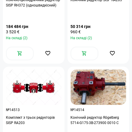
Конічно-циліндричний редуктор
Конічний редуктор SISP RA203
SISP RH372 (одношвидкісний)
184 484 грн
50 314 грн
3 520 €
960 €
На складі (2)
На складі (2)
№14513
№14514
Комплект з трьох редукторів
Конічний редуктор Rögelberg
SISP RA203
5714-G175-3B-273900 0010 С