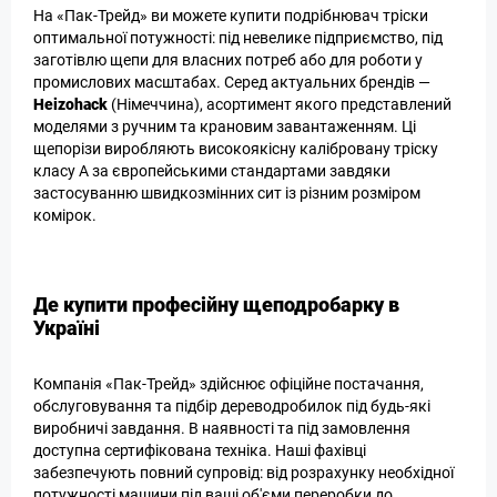
На «Пак-Трейд» ви можете купити подрібнювач тріски
оптимальної потужності: під невелике підприємство, під
заготівлю щепи для власних потреб або для роботи у
промислових масштабах. Серед актуальних брендів —
Heizohack
(Німеччина), асортимент якого представлений
моделями з ручним та крановим завантаженням. Ці
щепорізи виробляють високоякісну калібровану тріску
класу А за європейськими стандартами завдяки
застосуванню швидкозмінних сит із різним розміром
комірок.
Де купити професійну щеподробарку в
Україні
Компанія «Пак-Трейд» здійснює офіційне постачання,
обслуговування та підбір дереводробилок під будь-які
виробничі завдання. В наявності та під замовлення
доступна сертифікована техніка. Наші фахівці
забезпечують повний супровід: від розрахунку необхідної
потужності машини під ваші об'єми переробки до