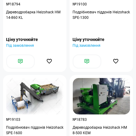
№18794
№19100
Дереводробарка Heizohack HM
Подрібнювач піддонів Heizohack
14-860 KL
SPE-1300
Ціну уточнюйте
Ціну уточнюйте
Під замовлення
Під замовлення
№19103
№18783
Подрібнювач піддонів Heizohack
Дереводробарка Heizohack HM
SPE-1600
8-500 KEM