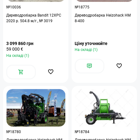
№10036
№18775
Дереводробарка Bandit 12XPC
Дереводробарка Heizohack HM
2020 р. 504.8 м/г., № 3019
8-400
3 099 860 грн
Ціну уточнюйте
59 000 €
На складі (1)
На складі (1)
№18780
№18784