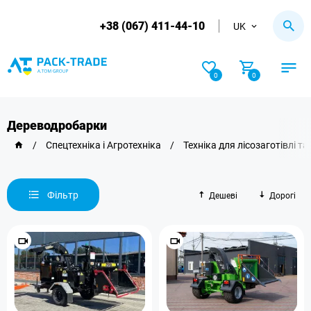
+38 (067) 411-44-10
UK
0
0
Дереводробарки
/
Спецтехніка і Агротехніка
/
Техніка для лісозаготівлі т
Фільтр
Дешеві
Дорогі