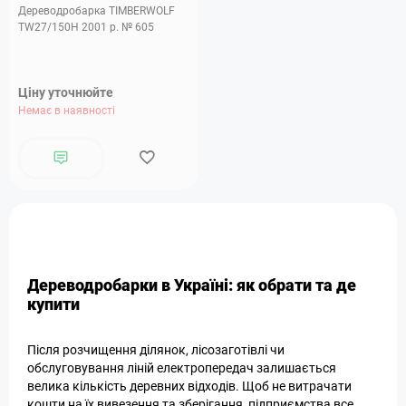
Дереводробарка TIMBERWOLF
TW27/150H 2001 р. № 605
Ціну уточнюйте
Немає в наявності
Дереводробарки в Україні: як обрати та де
купити
Після розчищення ділянок, лісозаготівлі чи
обслуговування ліній електропередач залишається
велика кількість деревних відходів. Щоб не витрачати
кошти на їх вивезення та зберігання, підприємства все