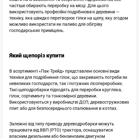
частіше обирають переробку на місці. Для цього
використовують професійні подрібнювачі деревини —
техніку, яка швидко перетворює гілки на щепу, яку згодом
можливо використати як паливо для обігріву
господарських приміщень.
Який щепоріз купити
В асортименті «Пак-Трейд» представлені основні види
техніки для подрібнення гілок, що закривають потреби як
невеликих господарств, так і потужних лісопереробних.
Такі щеподробарки підходять для переробки кругляка,
гілок, сортименту та тонкомірної деревини.
Використовуються у виробництві ДСП, деревостружкових
плит або для безпосереднього спалювання в котлах.
Залежно від типу приводу дереводробарки можуть
працювати від ВВП (PTO) трактора, оснащуватися
власним дизельним або бензиновим двигуном