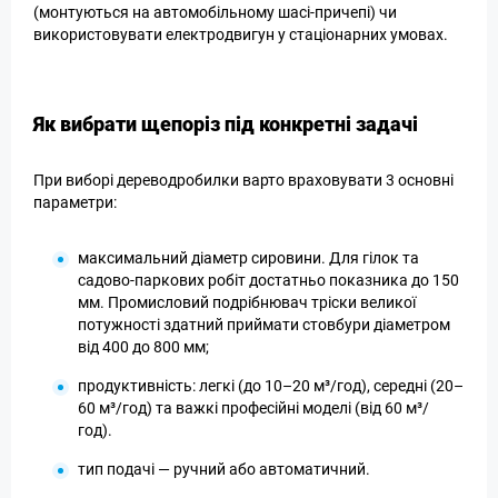
(монтуються на автомобільному шасі-причепі) чи
використовувати електродвигун у стаціонарних умовах.
Як вибрати щепоріз під конкретні задачі
При виборі дереводробилки варто враховувати 3 основні
параметри:
максимальний діаметр сировини. Для гілок та
садово-паркових робіт достатньо показника до 150
мм. Промисловий подрібнювач тріски великої
потужності здатний приймати стовбури діаметром
від 400 до 800 мм;
продуктивність: легкі (до 10–20 м³/год), середні (20–
60 м³/год) та важкі професійні моделі (від 60 м³/
год).
тип подачі — ручний або автоматичний.