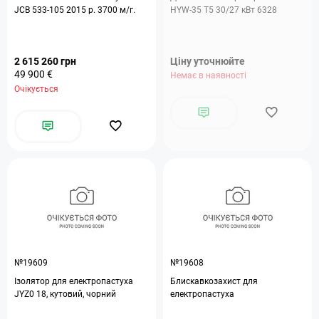
JCB 533-105 2015 р. 3700 м/г.
HYW-35 T5 30/27 кВт 6328
2 615 260 грн
Ціну уточнюйте
49 900 €
Немає в наявності
Очікується
№19609
№19608
Iзолятор для електропастуха
Блискавкозахист для
JYZ0 18, кутовий, чорний
електропастуха