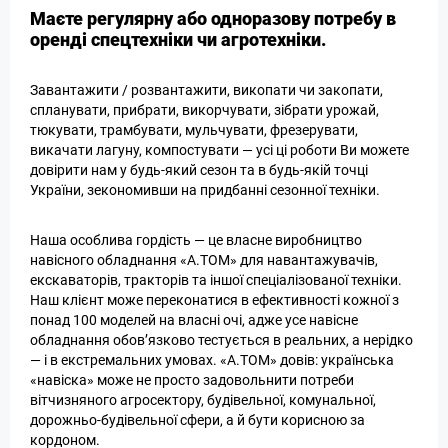
Маєте регулярну або одноразову потребу в
оренді спецтехніки чи агротехніки.
Завантажити / розвантажити, викопати чи закопати,
спланувати, прибрати, викорчувати, зібрати урожай,
тюкувати, трамбувати, мульчувати, фрезерувати,
викачати лагуну, компостувати — усі ці роботи Ви можете
довірити нам у будь-який сезон та в будь-якій точці
України, зекономивши на придбанні сезонної техніки.
Наша особлива гордість — це власне виробництво
навісного обладнання «А.ТОМ» для навантажувачів,
екскаваторів, тракторів та іншої спеціалізованої техніки.
Наш клієнт може переконатися в ефективності кожної з
понад 100 моделей на власні очі, адже усе навісне
обладнання обов’язково тестується в реальних, а нерідко
— і в екстремальних умовах. «А.ТОМ» довів: українська
«навіска» може не просто задовольнити потреби
вітчизняного агросектору, будівельної, комунальної,
дорожньо-будівельної сфери, а й бути корисною за
кордоном.