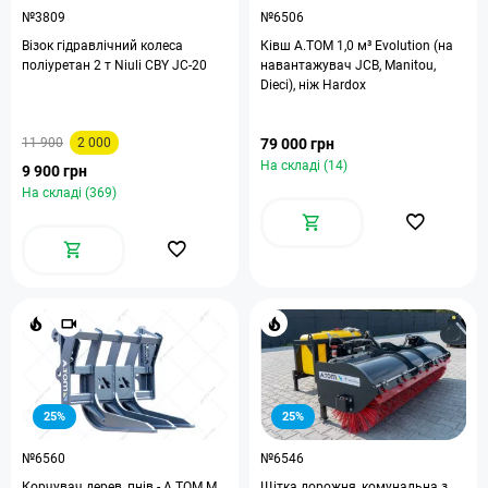
№3809
№6506
Візок гідравлічний колеса
Ківш A.TOM 1,0 м³ Evolution (на
поліуретан 2 т Niuli CBY JС-20
навантажувач JCB, Manitou,
Dieci), ніж Hardox
11 900
2 000
79 000 грн
На складі (14)
9 900 грн
На складі (369)
25%
25%
№6560
№6546
Корчувач дерев, пнів - A.TOM M
Щітка дорожня, комунальна з