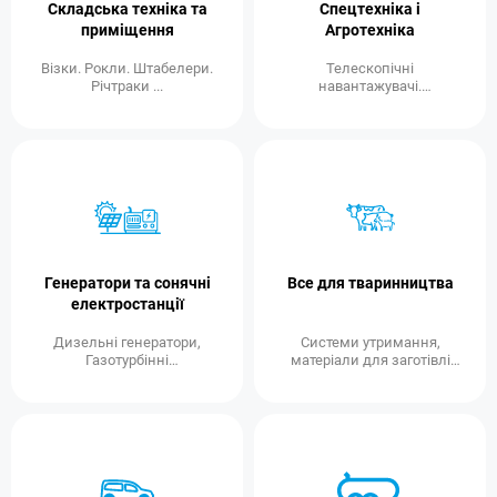
Складська техніка та
Спецтехніка і
приміщення
Агротехніка
Візки. Рокли. Штабелери.
Телескопічні
Річтраки ...
навантажувачі.
Екскаватори. Екскаватори
навантажувачі...
Генератори та сонячні
Все для тваринництва
електростанції
Дизельні генератори,
Системи утримання,
Газотурбінні
матеріали для заготівлі
електростанції,
кормів
Освітлювальні вишки)