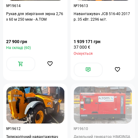
№19614
№19613
Рукав для зберігання зерна 2,76
Навантажувач JCB 516-40 2017
х 60 м 250 мкм - A.TOM
р. 35 кВт. 2296 м/г.
27 900 грн
1 939 171 грн
37 000 €
На складі (60)
Очікується
№19612
№19610
Телескопічний навантажувач
Дизельний генератор HIMOINSA