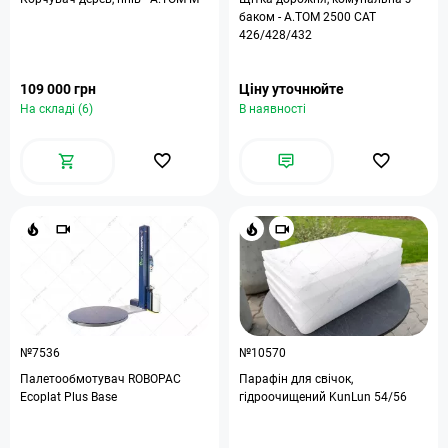
баком - А.ТОМ 2500 CAT
426/428/432
109 000 грн
Ціну уточнюйте
На складі (6)
В наявності
№7536
№10570
Палетообмотувач ROBOPAC
Парафін для свічок,
Ecoplat Plus Base
гідроочищений KunLun 54/56