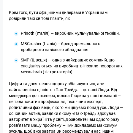
Крім того, бути офіційними дилерами в Україні нам
довірили такі світові гіганти, як
Prinoth (Італія) — виробник мульчувальної техніки.
MBCrusher (Італія) – бренд преміального
дробарного навісного обладнання.
SMP (Швеція) — одна з найкращих компаній, що
спеціалізуються на виробництві похило-поворотних
механізмів (тілтротаторів).
Цифри та досягнення щороку збільшуються, але
найголовніша цінність «Пак-Трейд» — це наші Люди. Від
менеджера до інженера, кожна Людина у наші компанії —
це талановитий професіонал, технічний експерт,
допитливий фахівець, якого ми цінуємо понад усе. Люди —
основний актив, завдяки якому «Пак-Трейд» здобуває
авторитет в Україні та у світі.Дозвольте нам одного разу
розв’язати Вашу проблему — і ми докладемо максимум
зусиль, щоб вже завтра Ви рекомендували нас іншим.