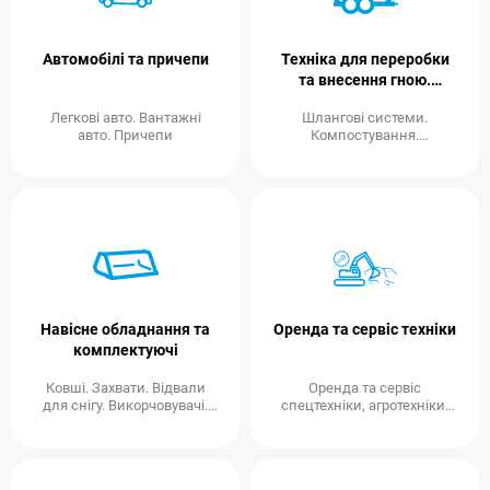
Автомобілі та причепи
Техніка для переробки
та внесення гною.
Шлангові системи
Легкові авто. Вантажні
Шлангові системи.
авто. Причепи
Компостування.
Обладнання для гною...
Навісне обладнання та
Оренда та сервіс техніки
комплектуючі
Ковші. Захвати. Відвали
Оренда та сервіс
для снігу. Викорчовувачі.
спецтехніки, агротехніки,
Робочі платформи...
дорожньо-будівельної
техніки ...