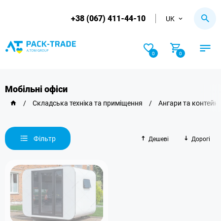
+38 (067) 411-44-10
UK
0
0
Мобільні офіси
/
Складська техніка та приміщення
/
Ангари та контейн
Фільтр
Дешеві
Дорогі