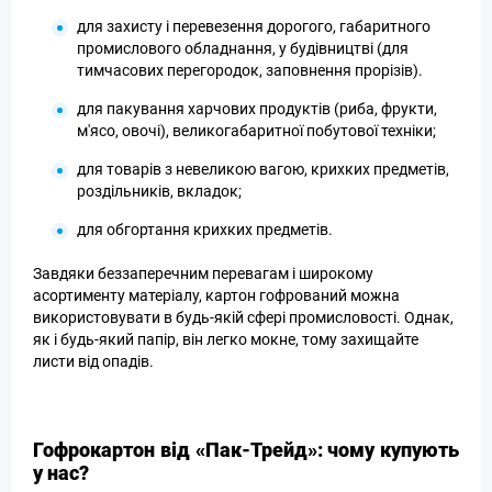
для захисту і перевезення дорогого, габаритного
промислового обладнання, у будівництві (для
тимчасових перегородок, заповнення прорізів).
для пакування харчових продуктів (риба, фрукти,
м'ясо, овочі), великогабаритної побутової техніки;
для товарів з невеликою вагою, крихких предметів,
роздільників, вкладок;
для обгортання крихких предметів.
Завдяки беззаперечним перевагам і широкому
асортименту матеріалу, картон гофрований можна
використовувати в будь-якій сфері промисловості. Однак,
як і будь-який папір, він легко мокне, тому захищайте
листи від опадів.
Гофрокартон від «Пак-Трейд»: чому купують
у нас?