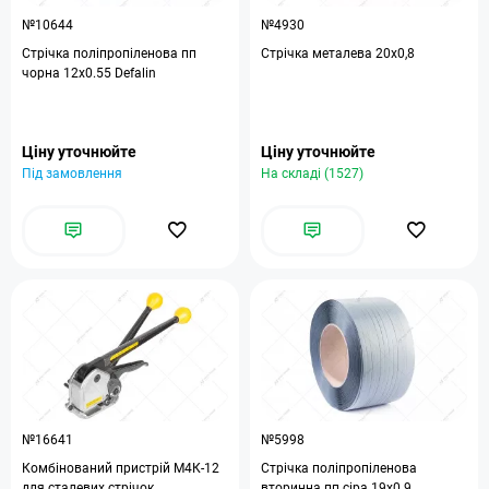
№10644
№4930
Стрічка поліпропіленова пп
Стрічка металева 20х0,8
чорна 12х0.55 Defalin
Ціну уточнюйте
Ціну уточнюйте
Під замовлення
На складі (1527)
№16641
№5998
Комбінований пристрій М4К-12
Стрічка поліпропіленова
для сталевих стрічок
вторинна пп сіра 19х0.9